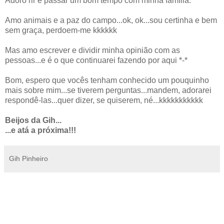
Adoro rir e passar um bom tempo com minha família.
Amo animais e a paz do campo...ok, ok...sou certinha e bem
sem graça, perdoem-me kkkkkk
Mas amo escrever e dividir minha opinião com as
pessoas...e é o que continuarei fazendo por aqui *-*
Bom, espero que vocês tenham conhecido um pouquinho
mais sobre mim...se tiverem perguntas...mandem, adorarei
respondê-las...quer dizer, se quiserem, né...kkkkkkkkkkk
Beijos da Gih...
...e atá a próxima!!!
Gih Pinheiro