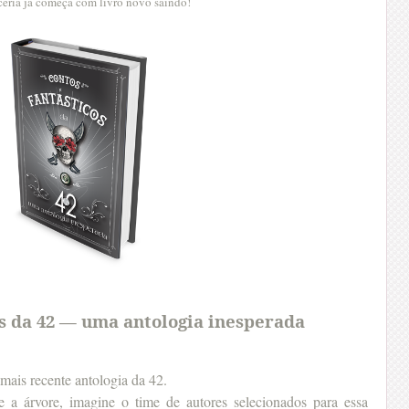
ceria já começa com livro novo saindo!
os da 42 — uma antologia inesperada
ais recente antologia da 42.
e a árvore, imagine o time de autores selecionados para essa