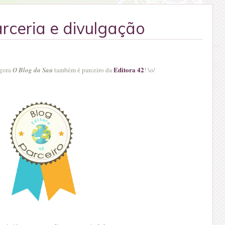
rceria e divulgação
Editora 42
agora
O Blog da San
também é parceiro da
! \o/