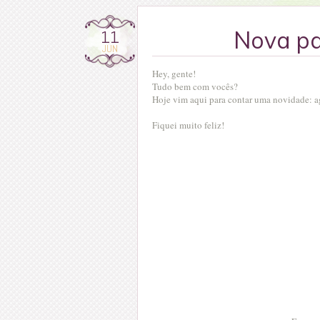
11
Nova pa
JUN
Hey, gente!
Tudo bem com vocês?
Hoje vim aqui para contar uma novidade: 
Fiquei muito feliz!