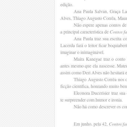
edição.
Ana Paula Salvan, Graça La
Alves, Thiago Augusto Corrêa, Maurí
Não espere apenas contos de f
a principal característica de
Contos fa
Ana Paula traz sua escrita c
Lacerda fará o leitor ficar boquiabe
imaginar o inimaginável.
Maíra Kanegae traz o conto
antes mesmo que ela nascesse. Mateu
assim como Deri Alves não hesitará e
Thiago Augusto Corrêa nos 
ficção científica, honrando muito bem
Eleonora Ducerisier traz sua
te surpreender com humor e ironia.
Não há como descrever os cont
Em junho, pela 42,
Contos fa