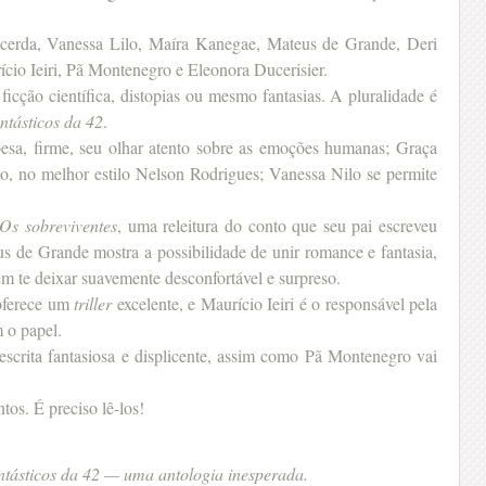
cerda, Vanessa Lilo, Maíra Kanegae, Mateus de Grande, Deri
cio Ieiri, Pã Montenegro e Eleonora Ducerisier.
icção científica, distopias ou mesmo fantasias. A pluralidade é
ntásticos da 42
.
oesa, firme, seu olhar atento sobre as emoções humanas; Graça
rto, no melhor estilo Nelson Rodrigues; Vanessa Nilo se permite
Os sobreviventes
, uma releitura do conto que seu pai escreveu
s de Grande mostra a possibilidade de unir romance e fantasia,
m te deixar suavemente desconfortável e surpreso.
oferece um
triller
excelente, e Maurício Ieiri é o responsável pela
 o papel.
 escrita fantasiosa e displicente, assim como Pã Montenegro vai
os. É preciso lê-los!
ntásticos da 42 — uma antologia inesperada.