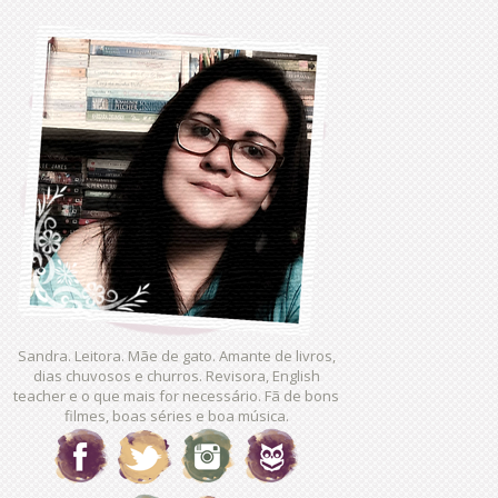
Sandra. Leitora. Mãe de gato. Amante de livros,
dias chuvosos e churros. Revisora, English
teacher e o que mais for necessário. Fã de bons
filmes, boas séries e boa música.