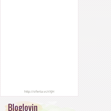
http://oferta.vc/rXJH
Bloglovin