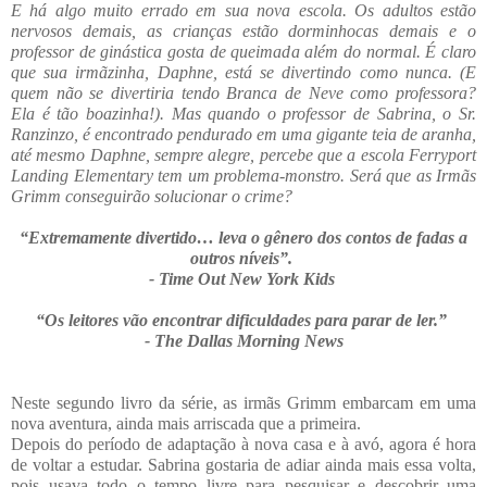
E há algo muito errado em sua nova escola. Os adultos estão
nervosos demais, as crianças estão dorminhocas demais e o
professor de ginástica gosta de queimada além do normal. É claro
que sua irmãzinha, Daphne, está se divertindo como nunca. (E
quem não se divertiria tendo Branca de Neve como professora?
Ela é tão boazinha!). Mas quando o professor de Sabrina, o Sr.
Ranzinzo, é encontrado pendurado em uma gigante teia de aranha,
até mesmo Daphne, sempre alegre, percebe que a escola Ferryport
Landing Elementary tem um problema-monstro. Será que as Irmãs
Grimm conseguirão solucionar o crime?
“Extremamente divertido… leva o gênero dos contos de fadas a
outros níveis”.
- Time Out New York Kids
“Os leitores vão encontrar dificuldades para parar de ler.”
- The Dallas Morning News
Neste segundo livro da série, as irmãs Grimm embarcam em uma
nova aventura, ainda mais arriscada que a primeira.
Depois do período de adaptação à nova casa e à avó, agora é hora
de voltar a estudar. Sabrina gostaria de adiar ainda mais essa volta,
pois usava todo o tempo livre para pesquisar e descobrir uma