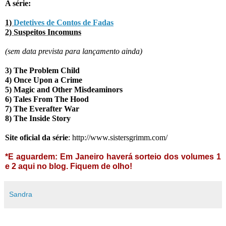
A série:
1)
Detetives de Contos de Fadas
2) Suspeitos Incomuns
(sem data prevista para lançamento ainda)
3) The Problem Child
4) Once Upon a Crime
5) Magic and Other Misdeaminors
6) Tales From The Hood
7) The Everafter War
8) The Inside Story
Site oficial da série
:
http://www.sistersgrimm.com/
*E aguardem: Em Janeiro haverá sorteio dos volumes 1
e 2 aqui no blog. Fiquem de olho!
Sandra