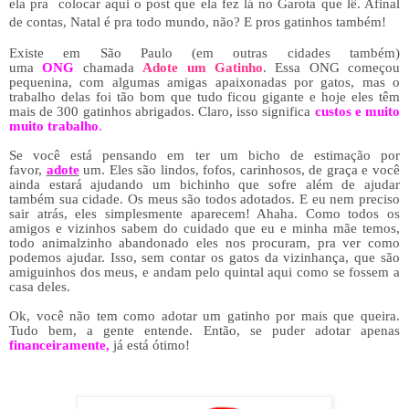
ela pra colocar aqui o post que ela fez lá no Garota que lê. Afinal
de contas, Natal é pra todo mundo, não? E pros gatinhos também!
Existe em São Paulo (em outras cidades também)
uma
ONG
chamada
Adote um Gatinho
. Essa ONG começou
pequenina, com algumas amigas apaixonadas por gatos, mas o
trabalho delas foi tão bom que tudo ficou gigante e hoje eles têm
mais de 300 gatinhos abrigados. Claro, isso significa
custos e muito
muito trabalho
.
Se você está pensando em ter um bicho de estimação por
favor,
adote
um. Eles são lindos, fofos, carinhosos, de graça e você
ainda estará ajudando um bichinho que sofre além de ajudar
também sua cidade. Os meus são todos adotados. E eu nem preciso
sair atrás, eles simplesmente aparecem! Ahaha. Como todos os
amigos e vizinhos sabem do cuidado que eu e minha mãe temos,
todo animalzinho abandonado eles nos procuram, pra ver como
podemos ajudar. Isso, sem contar os gatos da vizinhança, que são
amiguinhos dos meus, e andam pelo quintal aqui como se fossem a
casa deles.
Ok, você não tem como adotar um gatinho por mais que queira.
Tudo bem, a gente entende. Então, se puder adotar apenas
financeiramente,
já está ótimo!