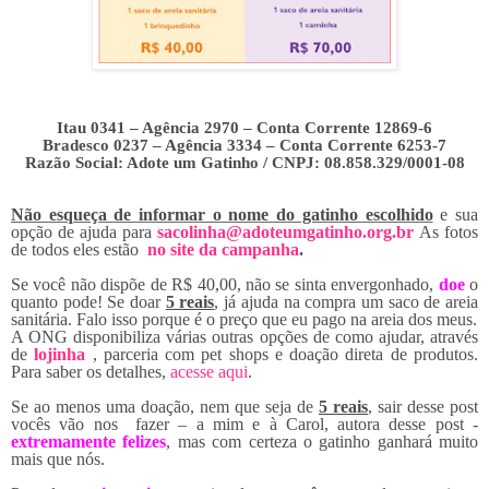
Itau 0341 – Agência 2970 – Conta Corrente 12869-6
Bradesco 0237 – Agência 3334 – Conta Corrente 6253-7
Razão Social: Adote um Gatinho / CNPJ: 08.858.329/0001-08
Não esqueça de informar o nome do gatinho escolhido
e sua
opção de ajuda para
sacolinha@adoteumgatinho.org.br
As fotos
de todos eles estão
no site da campanha
.
Se você não dispõe de R$ 40,00, não se sinta envergonhado,
doe
o
quanto pode! Se doar
5 reais
, já ajuda na compra um saco de areia
sanitária. Falo isso porque é o preço que eu pago na areia dos meus.
A ONG disponibiliza várias outras opções de como ajudar, através
de
lojinha
, parceria com pet shops e doação direta de produtos.
Para saber os detalhes,
acesse aqui
.
Se ao menos uma doação, nem que seja de
5 reais
, sair desse post
vocês vão nos fazer – a mim e à Carol, autora desse post -
extremamente felizes
, mas com certeza o gatinho ganhará muito
mais que nós.