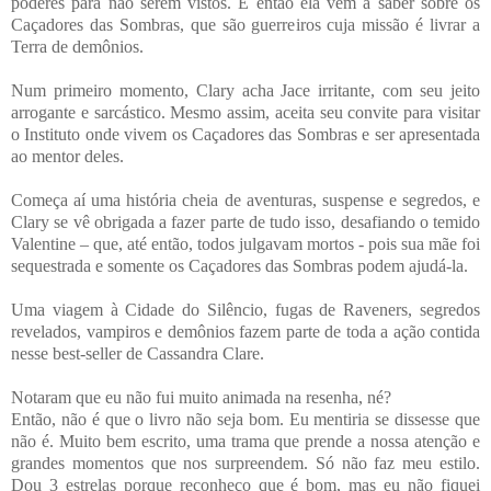
poderes para não serem vistos. E então ela vem a saber sobre os
Caçadores das Sombras, que são guerreiros cuja missão é livrar a
Terra de demônios.
Num primeiro momento, Clary acha Jace irritante, com seu jeito
arrogante e sarcástico. Mesmo assim, aceita seu convite para visitar
o Instituto onde vivem os Caçadores das Sombras e ser apresentada
ao mentor deles.
Começa aí uma história cheia de aventuras, suspense e segredos, e
Clary se vê obrigada a fazer parte de tudo isso, desafiando o temido
Valentine – que, até então, todos julgavam mortos - pois sua mãe foi
sequestrada e somente os Caçadores das Sombras podem ajudá-la.
Uma viagem à Cidade do Silêncio, fugas de Raveners, segredos
revelados, vampiros e demônios fazem parte de toda a ação contida
nesse best-seller de Cassandra Clare.
Notaram que eu não fui muito animada na resenha, né?
Então, não é que o livro não seja bom. Eu mentiria se dissesse que
não é. Muito bem escrito, uma trama que prende a nossa atenção e
grandes momentos que nos surpreendem. Só não faz meu estilo.
Dou 3 estrelas porque reconheço que é bom, mas eu não fiquei