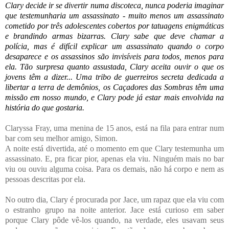
Clary decide ir se divertir numa discoteca, nunca poderia imaginar
que testemunharia um assassinato - muito menos um assassinato
cometido por três adolescentes cobertos por tatuagens enigmáticas
e brandindo armas bizarras. Clary sabe que deve chamar a
polícia, mas é difícil explicar um assassinato quando o corpo
desaparece e os assassinos são invisíveis para todos, menos para
ela. Tão surpresa quanto assustada, Clary aceita ouvir o que os
jovens têm a dizer... Uma tribo de guerreiros secreta dedicada a
libertar a terra de demônios, os Caçadores das Sombras têm uma
missão em nosso mundo, e Clary pode já estar mais envolvida na
história do que gostaria.
Claryssa Fray, uma menina de 15 anos, está na fila para entrar num
bar com seu melhor amigo, Simon.
A noite está divertida, até o momento em que Clary testemunha um
assassinato. E, pra ficar pior, apenas ela viu. Ninguém mais no bar
viu ou ouviu alguma coisa. Para os demais, não há corpo e nem as
pessoas descritas por ela.
No outro dia, Clary é procurada por Jace, um rapaz que ela viu com
o estranho grupo na noite anterior. Jace está curioso em saber
porque Clary pôde vê-los quando, na verdade, eles usavam seus