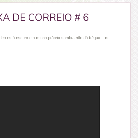
XA DE CORREIO # 6
deo está escuro e a minha própria sombra não dá trégua... rs.