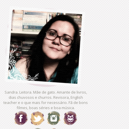
Sandra. Leitora. Mãe de gato. Amante de livros,
dias chuvosos e churros. Revisora, English
teacher e o que mais for necessário. Fã de bons
filmes, boas séries e boa música.