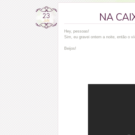
23
NA CAI
JAN
Hey, pessoas!
Sim, eu gravei ontem a noite, então o ví
Beijos!