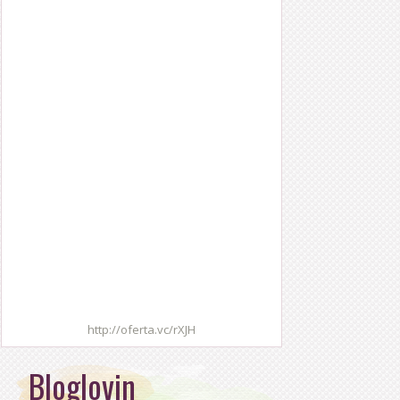
http://oferta.vc/rXJH
Bloglovin