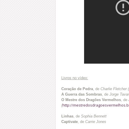
Livros no vídeo:
Coração de Pedra
, de
Charlie Fletcher 
A Guerra das Sombras
, de
Jorge Tavar
O Mestre dos Dragões Vermelhos
, de
http://mestredosdragoesvermelhos.b
(
Linhas
, de
Sophia Bennett
Captivate
, de
Carrie Jones