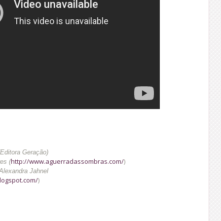
(Editora Geração)
http://www.aguerradassombras.com/
)
es (
Alexandra Jahnel
logspot.com/
)