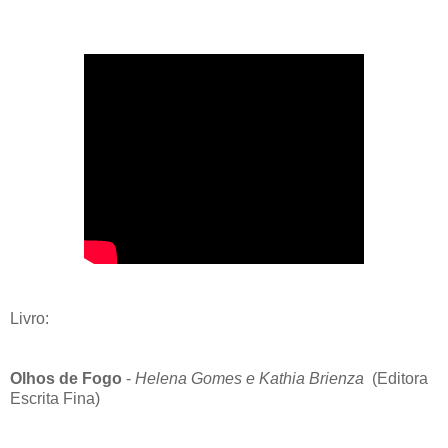
Livro:
Olhos de Fogo
-
Helena Gomes e Kathia Brienza
(Editora
Escrita Fina)