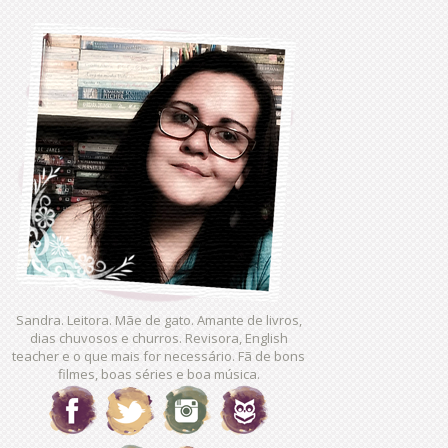
Sandra. Leitora. Mãe de gato. Amante de livros,
dias chuvosos e churros. Revisora, English
teacher e o que mais for necessário. Fã de bons
filmes, boas séries e boa música.