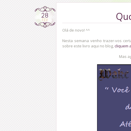
28
Qu
FEV
Olá de novo! ^^
Nesta semana venho trazer-vos cert
sobre este livro aqui no blog,
cliquem 
Mas ag