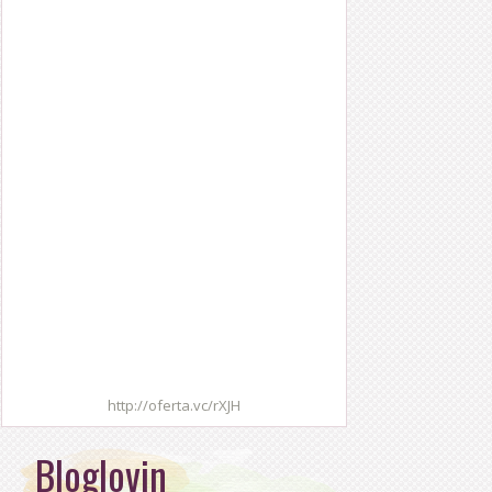
http://oferta.vc/rXJH
Bloglovin