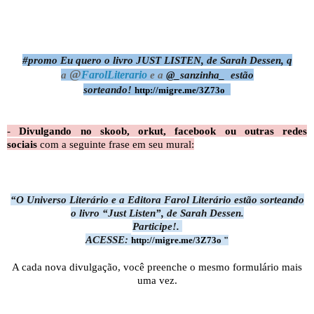
#promo Eu quero o livro JUST LISTEN, de Sarah Dessen, q
@
a
FarolLiterario
e
a
@_sanzinha_ estão
sorteando!
http://migre.me/3Z73o
-
Divulgando no skoob, orkut, facebook ou outras redes
sociais
com a seguinte frase em seu mural:
“O Universo Literário e a Editora Farol Literário estão sorteando
o livro “Just Listen”, de Sarah Dessen.
Participe!.
ACESSE:
http://migre.me/3Z73o "
A cada nova divulgação, você preenche o mesmo formulário mais
uma vez.