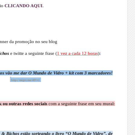
io
CLICANDO AQUI
.
banner da promoção
no seu blog
ichos
e twitte a seguinte frase (
1 vez a cada 12 horas
):
hos vão me dar O Mundo de Vidro + kit com 3 marcadores!
http://migre.me/48Vs1
 ou outras redes sociais
com a seguinte frase em seu mural:
s & Bichos estão sorteando o livro “O Mundo de Vidro”, de