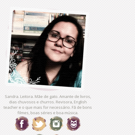
Sandra. Leitora. Mãe de gato. Amante de livros,
dias chuvosos e churros. Revisora, English
teacher e o que mais for necessário. Fã de bons
filmes, boas séries e boa música.