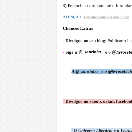
3)
Preencher corretamente o formulár
ATENÇÃO
:
Tem que seguir os dois blogs
!
Chances Extras
-
Divulgue no seu blog
: Publicar o 
@
-
Siga a
@_sanzinha_
e o
livroseb
A @_sanzinha_ e o @livrosebic
-
Divulgue no skoob, orkut, facebook
“O Universo Literário e o Livro