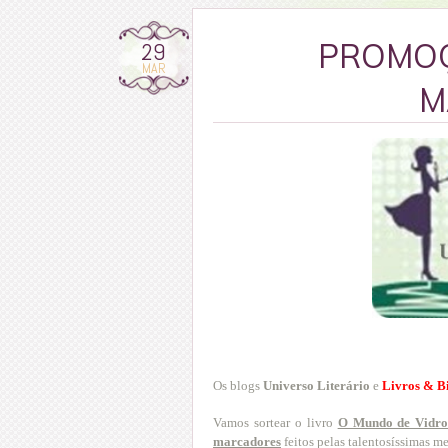
29
PROMOÇ
MAR
M
Os blogs
Universo Literário
e
Livros & B
Vamos sortear o livro
O Mundo de Vidr
marcadores
feitos pelas talentosíssimas 