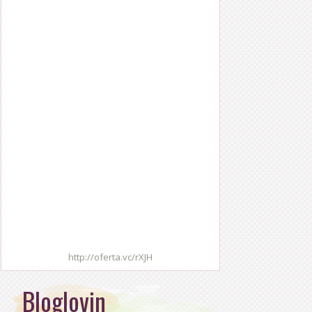
http://oferta.vc/rXJH
Bloglovin