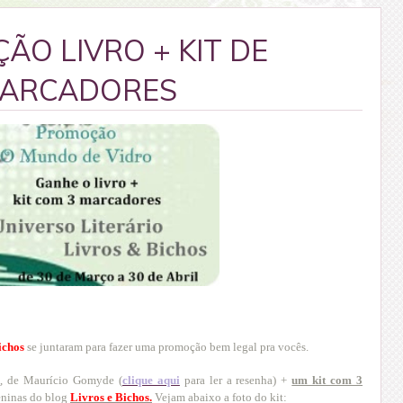
ÃO LIVRO + KIT DE
ARCADORES
ichos
se juntaram para fazer uma promoção bem legal pra vocês.
o
, de Maurício Gomyde (
clique aqui
para ler a resenha) +
um kit com 3
meninas do blog
Livros e Bichos.
Vejam abaixo a foto do kit: