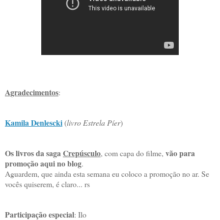
Agradecimentos
:
Kamila Denlescki
(
livro Estrela Píer
)
Os livros da saga
Crepúsculo
vão para
, com capa do filme,
promoção aqui no blog
.
Aguardem, que ainda esta semana eu coloco a promoção no ar. Se
vocês quiserem, é claro... rs
Participação especial
: Ilo