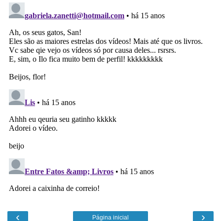
‹
›
Página inicial