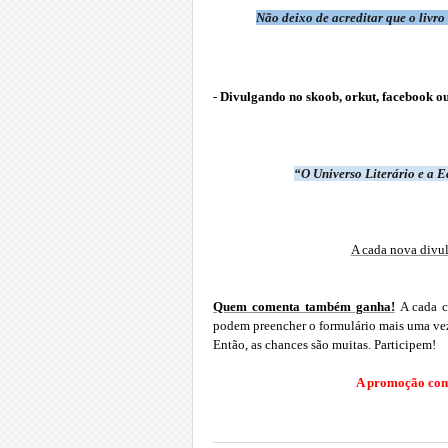
Não deixo de acreditar que o livr
-
Divulgando no skoob, orkut, facebook ou
“O Universo Literário e a E
A cada nova divul
Quem comenta também ganha!
A cada c
podem preencher o formulário mais uma ve
Então, as chances são muitas. Participem!
A promoção co