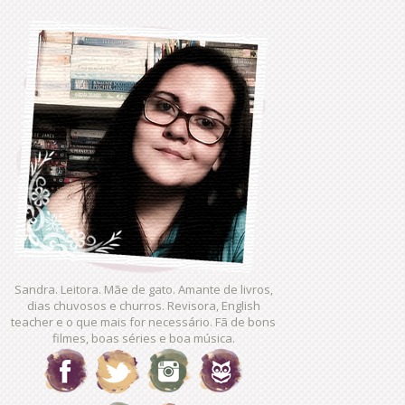
Sandra. Leitora. Mãe de gato. Amante de livros,
dias chuvosos e churros. Revisora, English
teacher e o que mais for necessário. Fã de bons
filmes, boas séries e boa música.