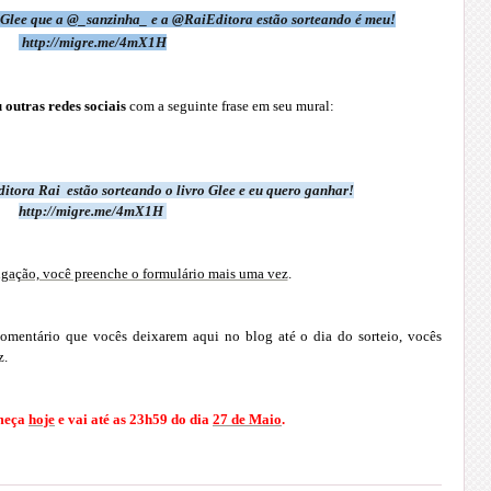
o Glee que a @_sanzinha_ e a @RaiEditora estão sorteando é meu!
http://migre.me/4mX1H
 outras redes sociais
com a seguinte frase em seu mural:
ditora Rai estão sorteando o livro Glee e eu quero ganhar!
http://migre.me/4mX1H
gação, você preenche o formulário mais uma vez
.
omentário que vocês deixarem aqui no blog até o dia do sorteio, vocês
z.
meça
hoje
e vai até as 23h59 do dia
27 de Maio
.