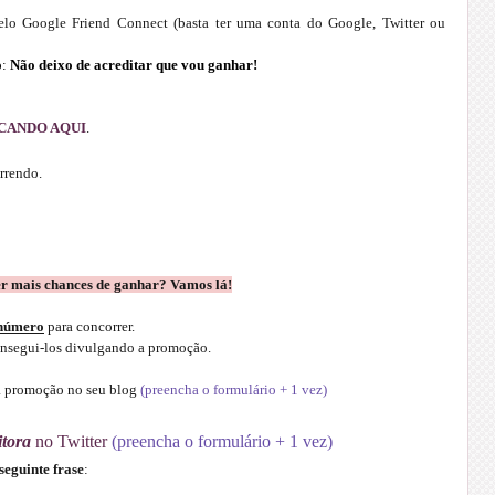
lo Google Friend Connect (basta ter uma conta do Google, Twitter ou
o:
Não deixo de acreditar que vou ganhar!
CANDO AQUI
.
rrendo.
er mais chances de ganhar? Vamos lá!
número
para concorrer.
onsegui-los divulgando a promoção.
da promoção
no seu blog
(preencha o formulário + 1 vez)
tora
no Twitter
(preencha o formulário + 1 vez)
seguinte frase
: