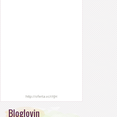
http://oferta.vc/rXJH
Bloglovin