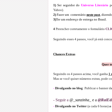
1)
Ser seguidor do
Universo Literário
pe
Yahoo).
2)
Fazer um comentário
neste post
, dizend
3)
Ter um endereço de entrega no Brasil.
4
Preencher corretamente o formulário
CLI
Seguindo esses 4 passos, você já está conco
Chances Extras
Quer t
Seguindo os 4 passos acima, você ganha
1 
Mas se você quiser números extras, pode c
-
Divulgando no blog
: Publicar o banner 
- Seguir a
@_sanzinha_
e a
@RaiEdi
-
Divulgando no Twitter
(a cada 6 horas)
a 