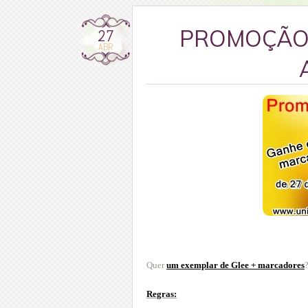
27
PROMOÇÃO "
ABR
Quer
um exemplar de Glee + marcadores
Regras: