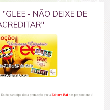
GLEE - NÃO DEIXE DE
ACREDITAR"
? Então participe desta promoção que a
Editora Rai
nos proporcionou!