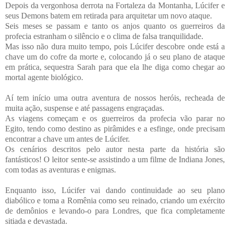
Depois da vergonhosa derrota na Fortaleza da Montanha, Lúcifer e
seus Demons batem em retirada para arquitetar um novo ataque.
Seis meses se passam e tanto os anjos quanto os guerreiros da
profecia estranham o silêncio e o clima de falsa tranquilidade.
Mas isso não dura muito tempo, pois Lúcifer descobre onde está a
chave um do cofre da morte e, colocando já o seu plano de ataque
em prática, sequestra Sarah para que ela lhe diga como chegar ao
mortal agente biológico.
Aí tem início uma outra aventura de nossos heróis, recheada de
muita ação, suspense e até passagens engraçadas.
As viagens começam e os guerreiros da profecia vão parar no
Egito, tendo como destino as pirâmides e a esfinge, onde precisam
encontrar a chave um antes de Lúcifer.
Os cenários descritos pelo autor nesta parte da história são
fantásticos! O leitor sente-se assistindo a um filme de Indiana Jones,
com todas as aventuras e enigmas.
Enquanto isso, Lúcifer vai dando continuidade ao seu plano
diabólico e toma a Romênia como seu reinado, criando um exército
de demônios e levando-o para Londres, que fica completamente
sitiada e devastada.