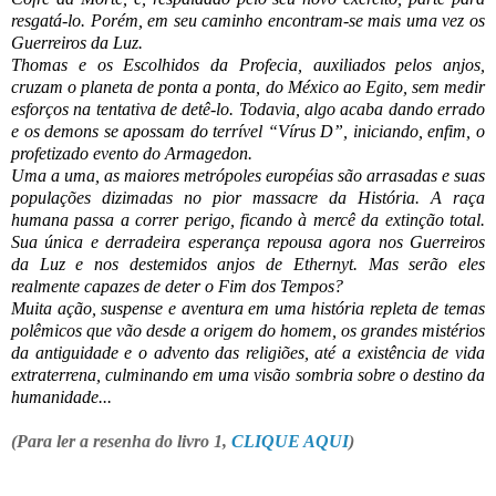
resgatá-lo. Porém, em seu caminho encontram-se mais uma vez os
Guerreiros da Luz.
Thomas e os Escolhidos da Profecia, auxiliados pelos anjos,
cruzam o planeta de ponta a ponta, do México ao Egito, sem medir
esforços na tentativa de detê-lo. Todavia, algo acaba dando errado
e os demons se apossam do terrível “Vírus D”, iniciando, enfim, o
profetizado evento do Armagedon.
Uma a uma, as maiores metrópoles européias são arrasadas e suas
populações dizimadas no pior massacre da História. A raça
humana passa a correr perigo, ficando à mercê da extinção total.
Sua única e derradeira esperança repousa agora nos Guerreiros
da Luz e nos destemidos anjos de Ethernyt. Mas serão eles
realmente capazes de deter o Fim dos Tempos?
Muita ação, suspense e aventura em uma história repleta de temas
polêmicos que vão desde a origem do homem, os grandes mistérios
da antiguidade e o advento das religiões, até a existência de vida
extraterrena, culminando em uma visão sombria sobre o destino da
humanidade...
(Para ler a resenha do livro 1,
CLIQUE AQUI
)