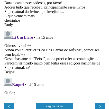
‹
›
Página inicial