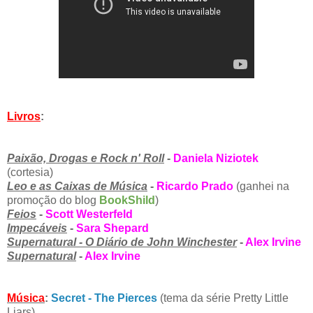
Livros
:
Paixão, Drogas e Rock n' Roll
-
Daniela Niziotek
(cortesia)
Leo e as Caixas de Música
-
Ricardo Prado
(ganhei na
promoção do blog
BookShild
)
Feios
-
Scott Westerfeld
Impecáveis
-
Sara Shepard
Supernatural - O Diário de John Winchester
-
Alex Irvine
Supernatural
-
Alex Irvine
Música
:
Secret - The Pierces
(tema da série Pretty Little
Liars)