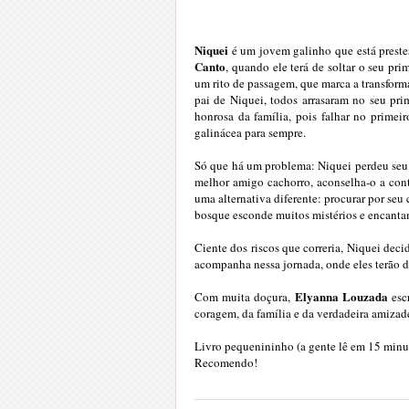
Niquei
é um jovem galinho que está preste
Canto
, quando ele terá de soltar o seu p
um rito de passagem, que marca a transform
pai de Niquei, todos arrasaram no seu pri
honrosa da família, pois falhar no prime
galinácea para sempre.
Só que há um problema: Niquei perdeu seu 
melhor amigo cachorro, aconselha-o a cont
uma alternativa diferente: procurar por seu
bosque esconde muitos mistérios e encanta
Ciente dos riscos que correria, Niquei dec
acompanha nessa jornada, onde eles terão d
Elyanna Louzada
Com muita doçura,
escr
coragem, da família e da verdadeira amizad
Livro pequenininho (a gente lê em 15 minu
Recomendo!