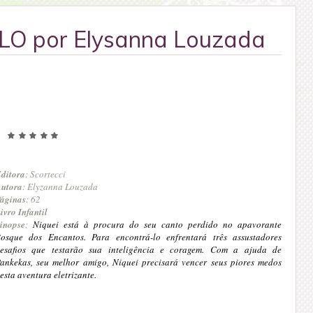
O por Elysanna Louzada
ditora
: Scortecci
utora
: Elyzanna Louzada
áginas
: 62
ivro Infantil
inopse
:
Niquei está à procura do seu canto perdido no apavorante
osque dos Encantos. Para encontrá-lo enfrentará três assustadores
esafios que testarão sua inteligência e coragem. Com a ajuda de
ankekas, seu melhor amigo, Niquei precisará vencer seus piores medos
esta aventura eletrizante
.