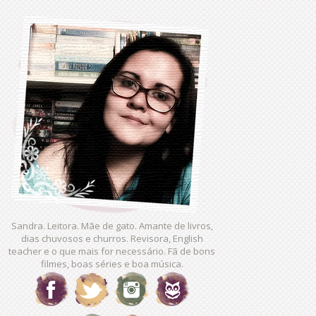
Sandra. Leitora. Mãe de gato. Amante de livros,
dias chuvosos e churros. Revisora, English
teacher e o que mais for necessário. Fã de bons
filmes, boas séries e boa música.