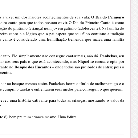
O Dia do Primeiro
s a viver um dos maiores acontecimentos de sua vida:
rimeiro canto para que todos possam ouvir. O Dia do Primeiro Canto é como
ação do pintinho (criança) num jovem galinho (adolescente). Na família do
meiro canto e é lógico que o pai espera que seu filho continue a tradição
iro canto é considerado uma humilhação tremenda que marca uma família
Pankekas
canto. Ele simplesmente não consegue cantar mais, não dá.
, seu
ar aos seus pais o que está acontecendo, mas Niquei se recusa e opta por
Bosque dos Encantos
 canto no
– onde todos são proibidos de entrar, pois o
mentos.
ide ir ao bosque mesmo assim. Pankekas honra o título de melhor amigo e o
e cumprir 3 tarefas e enfrentarem seus medos para conseguir o que querem.
eveu uma história cativante para todas as crianças, mostrando o valor da
e!
tos!), bem pra
mim
criança mesmo. Uma fofura!