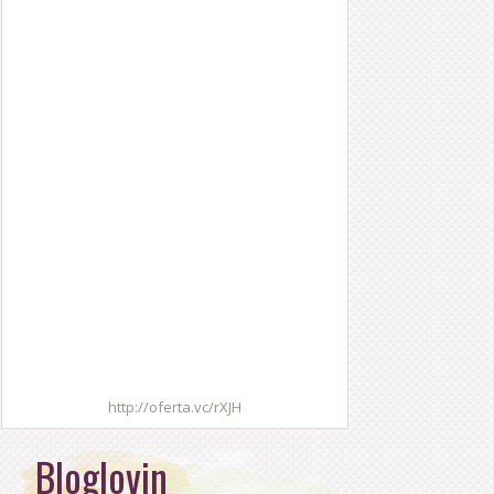
http://oferta.vc/rXJH
Bloglovin