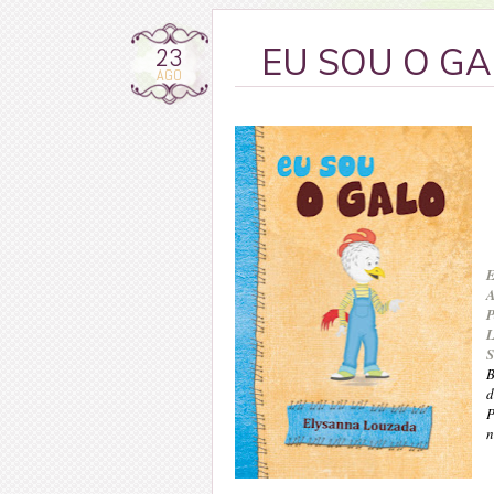
23
EU SOU O GAL
AGO
E
A
P
L
S
B
d
P
n