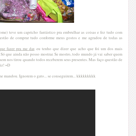
ome) teve um capricho fantástico pra embrulhar as coisas e fez tudo com
uestão de comprar tudo conforme meus gostos e me agradou de todas as
que fazer pra me dar
, eu tenho que dizer que acho que foi um dos mais
o! Só que ainda não posso mostrar. Se mostro, todo mundo já vai saber quem
quem nos tirou quando todos receberem seus presentes. Mas faço questão de
liz! =D
me mandou. Ignorem o gato... se conseguirem... kkkkkkkkk