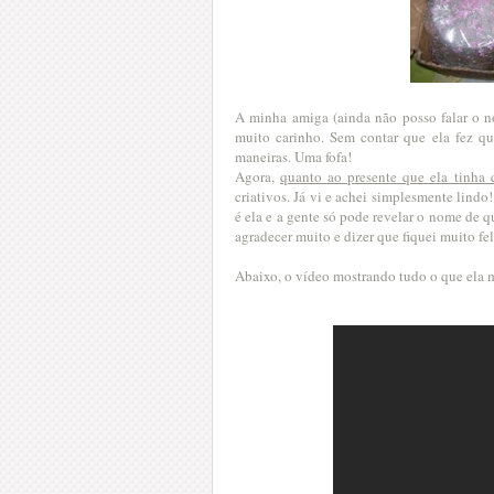
A minha amiga (ainda não posso falar o n
muito carinho. Sem contar que ela fez q
maneiras. Uma fofa!
Agora,
quanto ao presente que ela tinha 
criativos. Já vi e achei simplesmente lind
é ela e a gente só pode revelar o nome de 
agradecer muito e dizer que fiquei muito fe
Abaixo, o vídeo mostrando tudo o que ela 