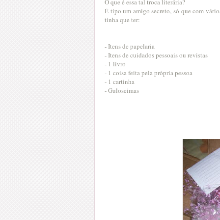
O que é essa tal troca literária?
É tipo um amigo secreto, só que com vários
tinha que ter:
- Itens de papelaria
- Itens de cuidados pessoais ou revistas
- 1 livro
- 1 coisa feita pela própria pessoa
- 1 cartinha
- Guloseimas