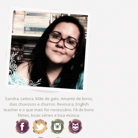
Sandra. Leitora. Mãe de gato. Amante de livros,
dias chuvosos e churros. Revisora, English
teacher e o que mais for necessário. Fã de bons
filmes, boas séries e boa música.