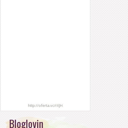
http://oferta.vc/rXJH
Bloglovin