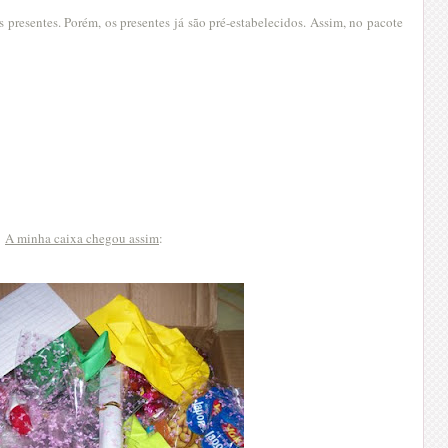
 presentes. Porém, os presentes já são pré-estabelecidos. Assim, no pacote
A minha caixa chegou assim
: