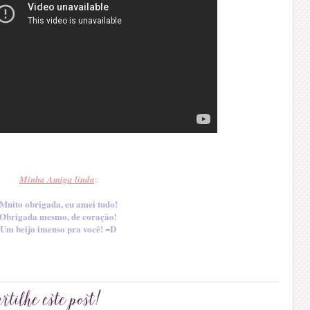
Minha Amiga linda
:
Muito obrigada, eu amei tudo!
Obrigada mesmo, de coração!
Um beijo imenso pra você! =D