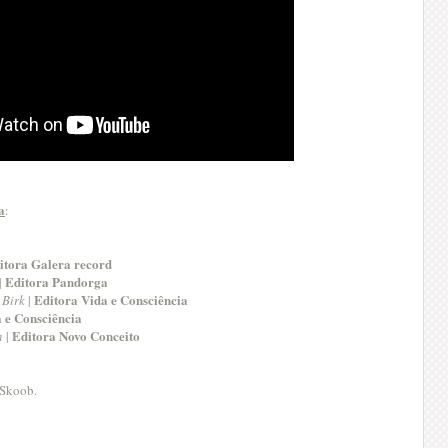
a
:
itora Galera record
Editora Pandorga
|
Editora Vida e Consciência
 Birk
|
 e Consciência
Editora Novo Conceito
n
|
 Skoob.