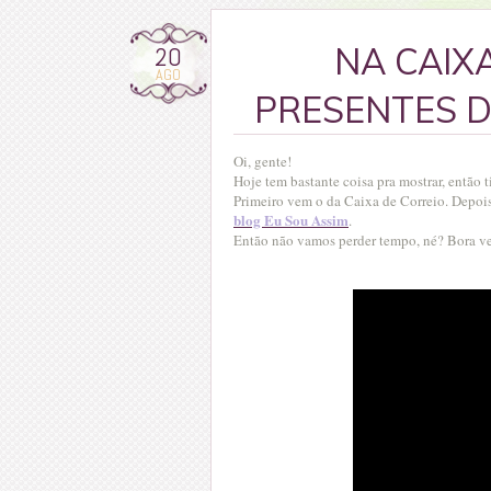
20
NA CAIXA
AGO
PRESENTES D
Oi, gente!
Hoje tem bastante coisa pra mostrar, então 
Primeiro vem o da Caixa de Correio. Depoi
blog Eu Sou Assim
.
Então não vamos perder tempo, né? Bora ve