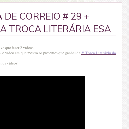
 DE CORREIO # 29 +
A TROCA LITERÁRIA ESA
tive que fazer 2 vídeos.
2ª Troca Literária do
s, o vídeo em que mostro os presentes que ganhei da
r os vídeos!