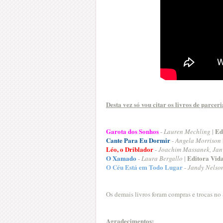
Desta vez só vou citar os livros de parceri
Garota dos Sonhos
Ed
-
Lauren Mechling
|
Cante Para Eu Dormir
-
Angela Morrison
Léo, o Driblador
-
Joachim Massanek, Jan
O Xamado
Editora Vida
-
Laura Bergallo
|
O Céu Está em Todo Lugar
-
Jandy Nelso
Os demais livros foram compras e trocas no
Agradecimentos: