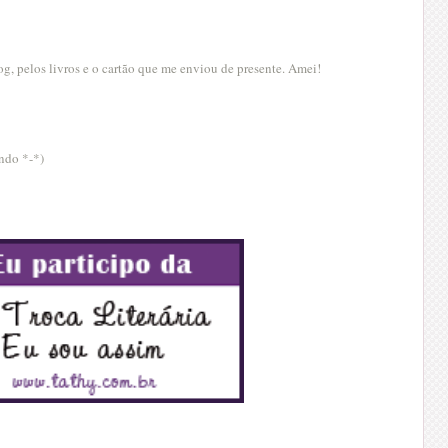
og, pelos livros e o cartão que me enviou de presente. Amei!
ndo *-*)