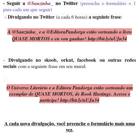
- Seguir a
no Twitter
@Sanzinha_
(preencha o formulário + 1
para cada um que seguir)
-
Divulgando no Twitter
a seguinte frase
(a cada 6 horas)
:
A @Sanzinha_ e a @EditoraPandorga estão sorteando o livro
QUASE MORTOS e eu vou ganhar!
http://bit.ly/nUJn34
Divulgando no skoob, orkut, facebook ou outras redes
-
sociais
com a seguinte frase em seu mural:
O Universo Literário e a Editora Pandorga estão sorteando um
exemplar de QUASE MORTOS, de Rook Hastings. Acesse e
participe! http://bit.ly/nUJn34
A cada nova divulgação, você preenche o formulário mais uma
vez
.