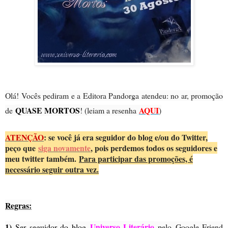
Olá! Vocês pediram e a Editora Pandorga atendeu: no ar, promoção
QUASE MORTOS
AQUI
de
! (leiam a resenha
)
ATENÇÃO
: se você já era seguidor do blog e/ou do Twitter,
peço que
siga novamente
, pois perdemos todos os seguidores e
meu twitter também.
Para participar das promoções, é
necessário seguir outra vez.
Regras:
1)
Universo Literário
Ser seguidor do blog
pelo
Google Friend