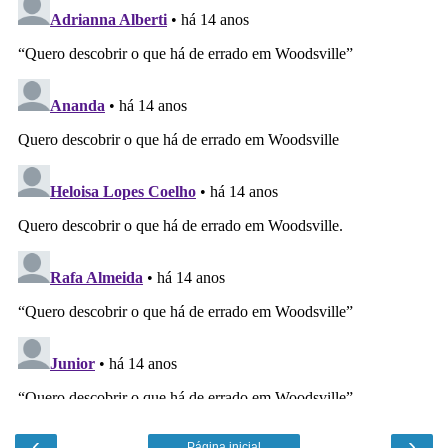
‹
›
Página inicial