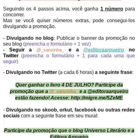
Seguindo os 4 passos acima, você ganha
1 número
para
concorrer.
Mas se você quiser números extras, pode consegui-los
divulgando a promoção.
-
Divulgando no blog
: Publicar o banner da promoção no
seu blog
(preencha o formulário + 1 vez)
- Seguir a
@
_sanzinha_
e a
@editoraarqueiro
no
Twitter
(preencha o formulário + 1 para cada uma que
seguir)
-
Divulgando no Twitter
(a cada 6 horas)
a seguinte frase
:
Quer ganhar o livro 4 DE JULHO? Participe da
promoção que a
@
_sanzinha_
e a @editoraarqueiro
estão fazendo! Acesse: http://migre.me/5ZeME
-
Divulgando no skoob, orkut, facebook ou outras redes
sociais
com a seguinte frase em seu mural:
Participe da promoção que o blog Universo Literário e a
Editora Arqueiro