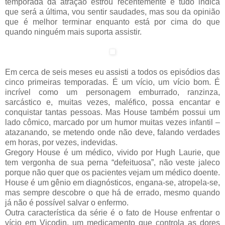
temporada da atração estrou recentemente e tudo indica
que será a última, vou sentir saudades, mas sou da opinião
que é melhor terminar enquanto está por cima do que
quando ninguém mais suporta assistir.
Em cerca de seis meses eu assisti a todos os episódios das
cinco primeiras temporadas. É um vício, um vício bom. É
incrível como um personagem emburrado, ranzinza,
sarcástico e, muitas vezes, maléfico, possa encantar e
conquistar tantas pessoas. Mas House também possui um
lado cômico, marcado por um humor muitas vezes infantil –
atazanando, se metendo onde não deve, falando verdades
em horas, por vezes, indevidas.
Gregory House é um médico, vivido por Hugh Laurie, que
tem vergonha de sua perna “defeituosa”, não veste jaleco
porque não quer que os pacientes vejam um médico doente.
House é um gênio em diagnósticos, engana-se, atropela-se,
mas sempre descobre o que há de errado, mesmo quando
já não é possível salvar o enfermo.
Outra característica da série é o fato de House enfrentar o
vício em Vicodin, um medicamento que controla as dores