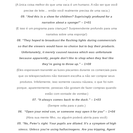
(A única coisa melhor do que uma vaca é um humano. A não ser que você
precise de leite… então você realmente precisa de uma vaca.)
09. “And this is a show for children? Suprisingly profound for a
narrative about a sponge!” – 1×01
(E isso é um programa para crianças? Surpreendente profundo para uma
narrativa sobre uma esponja!)
08. “They hoped to broadcast the flashing lights during commercials
so that the viewers would have no choice but to buy their products.
Unfortunately, it merely caused nausea which was unfortunate
because apparently, people don’t like to shop when they feel like
they’re going to throw up.” –
1×08
(Eles esperavam transmitir as luzes piscantes durante os comerciais para
que os telespectadores não tivessem escolha a não ser comprar seus
produtos. Infelizmente, isso somente causou náusea, o que foi ruim
porque, aparentemente, pessoas não gostam de fazer compras quando
estão com vontade de vomitar.)
07. “It always comes back to the duck.” – 1×03
(Sempre volta para o pato.)
06. “Open your mind son, or someone may open it for you” –
1×04
(Abra sua mente filho, ou alguém poderá abri-la para você)
05. “No, Peter’s right. Your pupils are dilated. It’s a symptom of high
stress. Unless you’re using hallucinogens. Are you tripping, Agent