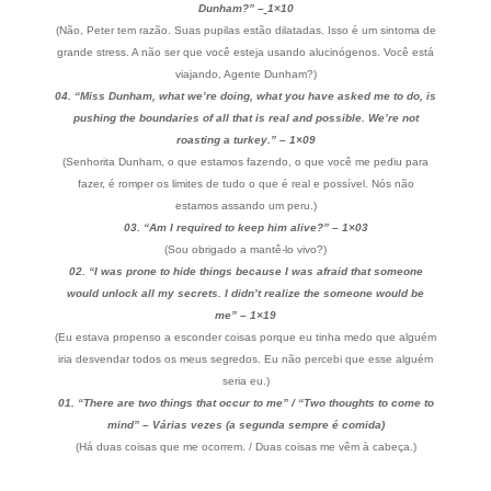
Dunham?” –
1×10
(Não, Peter tem razão. Suas pupilas estão dilatadas. Isso é um sintoma de
grande stress. A não ser que você esteja usando alucinógenos. Você está
viajando, Agente Dunham?)
04. “Miss Dunham, what we’re doing, what you have asked me to do, is
pushing the boundaries of all that is real and possible. We’re not
roasting a turkey.” –
1×09
(Senhorita Dunham, o que estamos fazendo, o que você me pediu para
fazer, é romper os limites de tudo o que é real e possível. Nós não
estamos assando um peru.)
03. “Am I required to keep him alive?” – 1×03
(Sou obrigado a mantê-lo vivo?)
02. “I was prone to hide things because I was afraid that someone
would unlock all my secrets. I didn’t realize the someone would be
me” – 1×19
(Eu estava propenso a esconder coisas porque eu tinha medo que alguém
iria desvendar todos os meus segredos. Eu não percebi que esse alguém
seria eu.)
01. “There are two things that occur to me” / “Two thoughts to come to
mind” – Várias vezes (a segunda sempre é comida)
(Há duas coisas que me ocorrem. / Duas coisas me vêm à cabeça.)