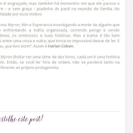
ron é engraçado, mas também há momentos em que ele parece o
bre – e sem graça – piadinha do pavê na reunião de família. No
lidade por esse motivo.
sma: Myron, Win e Esperanza investigando a morte de alguém que
e enfrentando a máfia organizada, correndo perigo e sendo
imas, os criminosos e suas histórias. Mas a trama é tão bem
s entre uma coisa e outra, que torna-se impossível deixar de ler. E
u, que livro bom!
”. Assim é
Harlan Coben.
e
Myron Bolitar
ser uma série de dez livros, cada um é uma história
im. Então, se você ler fora de ordem, não se perderá tanto na
referente ao próprio protagonista.