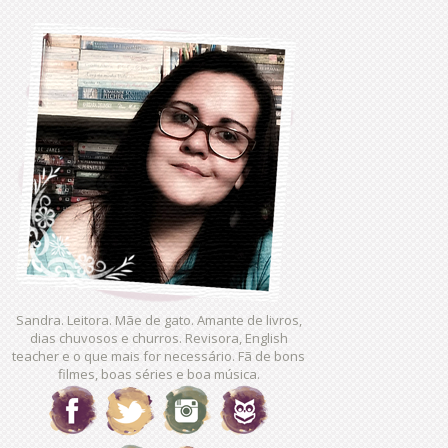
Sandra. Leitora. Mãe de gato. Amante de livros,
dias chuvosos e churros. Revisora, English
teacher e o que mais for necessário. Fã de bons
filmes, boas séries e boa música.