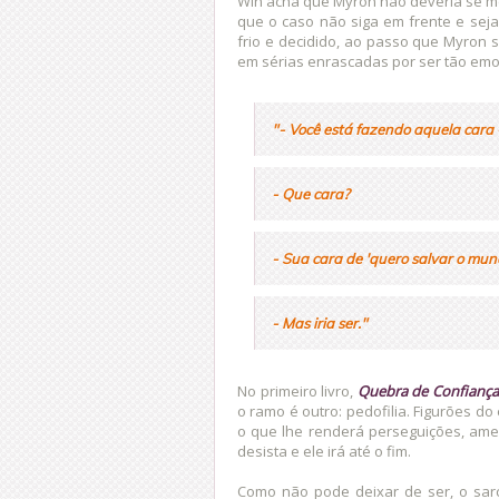
Win acha que Myron não deveria se me
que o caso não siga em frente e seja
frio e decidido, ao passo que Myron 
em sérias enrascadas por ser tão emo
"- Você está fazendo aquela cara 
- Que cara?
- Sua cara de 'quero salvar o mund
- Mas iria ser."
No primeiro livro,
Quebra de Confianç
o ramo é outro: pedofilia. Figurões d
o que lhe renderá perseguições, ame
desista e ele irá até o fim.
Como não pode deixar de ser, o sar