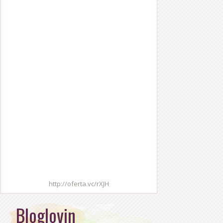
http://oferta.vc/rXJH
Bloglovin