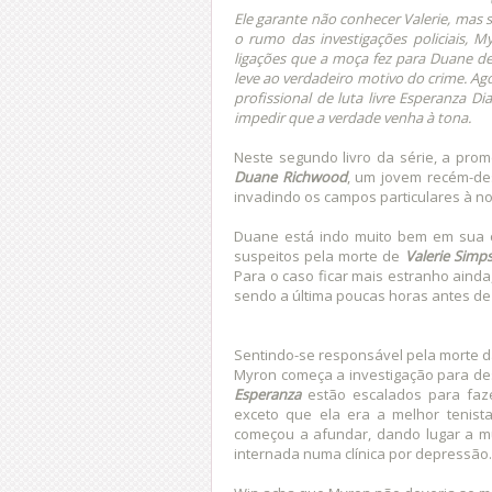
Ele garante não conhecer Valerie, mas 
o rumo das investigações policiais, 
ligações que a moça fez para Duane de
leve ao verdadeiro motivo do crime. Ag
profissional de luta livre Esperanza 
impedir que a verdade venha à tona.
Neste segundo livro da série, a pr
Duane Richwood
, um jovem recém-des
invadindo os campos particulares à no
Duane está indo muito bem em sua c
suspeitos pela morte de
Valerie Simp
Para o caso ficar mais estranho ainda
sendo a última poucas horas antes de
Sentindo-se responsável pela morte da 
Myron começa a investigação para des
Esperanza
estão escalados para faze
exceto que ela era a melhor tenist
começou a afundar, dando lugar a m
internada numa clínica por depressão.