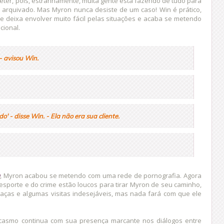
ter, pois, estranhamente, muita gente está fazendo de tudo para
 arquivado. Mas Myron nunca desiste de um caso! Win é prático,
se deixa envolver muito fácil pelas situações e acaba se metendo
cional.
- avisou Win.
o' - disse Win. -
Ela não era sua cliente.
a
, Myron acabou se metendo com uma rede de pornografia. Agora
o esporte e do crime estão loucos para tirar Myron de seu caminho,
aças e algumas visitas indesejáveis, mas nada fará com que ele
casmo continua com sua presença marcante nos diálogos entre