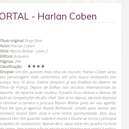
RTAL - Harlan Coben
Título original:
Drop Shot
Autor:
Harlan Coben
Série:
Myron Bolitar - Livro 2
Editora:
Arqueiro
Páginas:
256
Classificação:
Sinopse:
Um dos autores mais lidos do mundo, Harlan Coben lança
seu personagem mais carismático em uma busca incessante por
justiça. Aos 16 anos, Valerie Simpson já era finalista do Aberto de
Tênis da França. Depois de brilhar nos circuitos internacionais do
esporte, de repente tudo mudou. A jovem ficou reclusa e deixou de
lado as competições de alto nível. Seis anos depois, ela está disposta
a retomar a carreira e procura Myron Bolitar para ser seu agente.
Para ele que já agencia Duane Richwood, cotado para vencer seu
primeiro Grand Slam, essa é uma ótima oportunidade. Mas seus
planos têm fim quando Valerie é morta e Duane se torna o principal
suspeito do assassinato.
Apesar de o rapaz estar em quadra na hora
do crime, algo parece não se encaixar na história que conta à polícia.