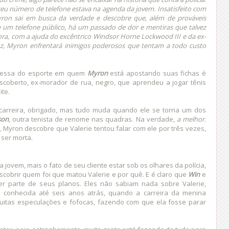
seu número de telefone estava na agenda da jovem. Insatisfeito com
Myron sai em busca da verdade e descobre que, além de prováveis
 um telefone público, há um passado de dor e mentiras que talvez
ora, com a ajuda do excêntrico Windsor Horne Lockwood III e da ex-
Diaz, Myron enfrentará inimigos poderosos que tentam a todo custo
omessa do esporte em quem
Myron
está apostando suas fichas é
coberto, ex-morador de rua, negro, que aprendeu a jogar tênis
ite.
arreira, obrigado, mas tudo muda quando ele se torna um dos
son
, outra tenista de renome nas quadras. Na verdade,
a melhor
.
, Myron descobre que Valerie tentou falar com ele por três vezes,
 ser morta.
jovem, mais o fato de seu cliente estar sob os olhares da polícia,
cobrir quem foi que matou Valerie e por quê. E é claro que
Win
e
r parte de seus planos. Eles não sabiam nada sobre Valerie,
a conhecida até seis anos atrás, quando a carreira da menina
uitas especulações e fofocas, fazendo com que ela fosse parar