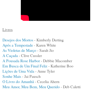
Livros
Desejos dos Mortos
- Kimberly Derting
Após a Tempestade
- Karen White
As Violetas de Março
- Sarah Jio
A Caçada
- Clive Cussler
A Pousada Rose Harbor
- Debbie Macomber
Em Busca de Um Final Feliz
- Katherine Boo
Lições de Uma Vida
- Anne Tyler
Sonhe Mais
- Jai Pausch
O Livro do Amanhã
- Cecelia Ahern
Meu Amor, Meu Bem, Meu Querido
- Deb Caletti