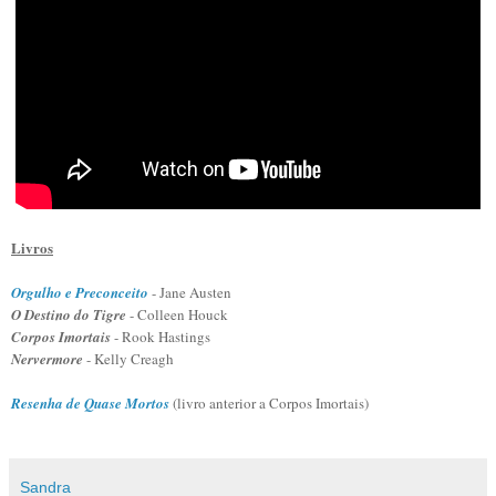
Livros
Orgulho e Preconceito
- Jane Austen
O Destino do Tigre
- Colleen Houck
Corpos Imortais
- Ro
o
k Hastings
Nervermore
- Kelly Creagh
Resenha de Quase Mortos
(livro anterior a Cor
pos Imortais)
Sandra