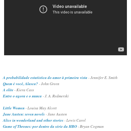
A probabilidade estatística do amor à primeira vista
- Jennifer E. Smith
Quem é você, Alasca?
- John Green
A elite
- Kiera Cass
Entre o agora e o nunca
-
J. A. Redmerski
Little Women
-
Louisa May Alcott
Jane Austen: seven novels
- Jane Austen
Alice in wonderland and other stories
- Lewis Carol
Game of Thrones: por dentro da série da HBO
- Bryan Cogman