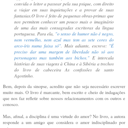
convida o leitor a passear pela sua psique, com direito
a viajar em suas inquietações e a provar de suas
fantasias.
O livro é feito de pequenas obras-primas que
nos permitem conhecer um pouco mais o imaginário
de uma das mais consagradas escritoras da língua
portuguesa. Para ela,
"o senso de humor não é negro,
nem vermelho, nem azul mas tem as sete cores do
arco-íris numa faixa só"
.
Mais adiante, escreve:
"É
preciso dar uma margem de liberdade não só aos
personagens mas também aos bichos."
E intercala
histórias de suas viagens à China e à Sibéria a trechos
do livro de cabeceira As confissões de santo
Agostinho.
Bem, depois da sinopse, acredito que não seja necessário escrever
muito mais. O livro é marcante, bem escrito e cheio de indagações
que nos faz refletir sobre nossos relacionamentos com os outros e
conosco.
Mas, afinal, a disciplina é uma virtude do amor? No livro, a autora
responde a um amigo que considera o amor indisciplinado por