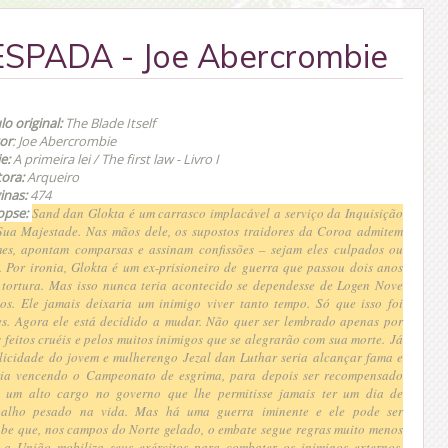
SPADA - Joe Abercrombie
lo original:
The Blade Itself
or
: Joe Abercrombie
ie:
A primeira lei / The first law - Livro I
tora:
Arqueiro
inas:
474
opse:
Sand dan Glokta é um carrasco implacável a serviço da Inquisição
Sua Majestade. Nas mãos dele, os supostos traidores da Coroa admitem
mes, apontam comparsas e assinam confissões – sejam eles culpados ou
. Por ironia, Glokta é um ex-prisioneiro de guerra que passou dois anos
 tortura.
Mas isso nunca teria acontecido se dependesse de Logen Nove
os. Ele jamais deixaria um inimigo viver tanto tempo. Só que isso foi
es. Agora ele está decidido a mudar. Não quer ser lembrado apenas por
s feitos cruéis e pelos muitos inimigos que se alegrarão com sua morte.
Já
elicidade do jovem e mulherengo Jezal dan Luthar seria alcançar fama e
ria vencendo o Campeonato de esgrima, para depois ser recompensado
 um alto cargo no governo que lhe permitisse jamais ter um dia de
balho pesado na vida. Mas há uma guerra iminente e ele pode ser
be que, nos campos do Norte gelado, o embate segue regras muito menos
a União mobiliza seus exércitos para combater os inimigos externos,