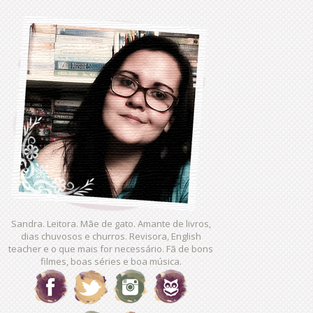
Sandra. Leitora. Mãe de gato. Amante de livros,
dias chuvosos e churros. Revisora, English
teacher e o que mais for necessário. Fã de bons
filmes, boas séries e boa música.