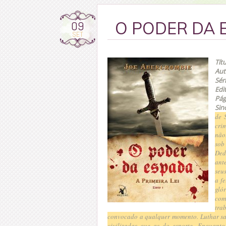
09
O PODER DA E
SET
Títu
Aut
Sér
Edi
Pág
Sin
de 
cri
não
sob
Ded
ant
seu
a f
gló
com
tra
convocado a qualquer momento. Luthar sa
civilizadas que as do esporte.
Enquanto 