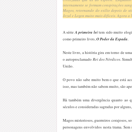
internamente se formam conspirações sang
Magos, retornando do exílio depois de sé
Jezal e Logen muito mais difíceis. Agora a 
A série
A primeira lei
tem sido muito elogi
como primeiro livro,
O Poder da Espada
.
Neste livro, a história gira em torno de um
o autoproclamado
Rei dos Nórdicos
. Simul
União.
O povo não sabe muito bem o que está aco
isso, mas também não sabem muito, são ape
Há também uma divergência quanto ao que
séculos e consideradas sagradas por alguns,
Magos misteriosos, guerreiros corajosos, so
personagens envolvidos nesta trama. Sem 