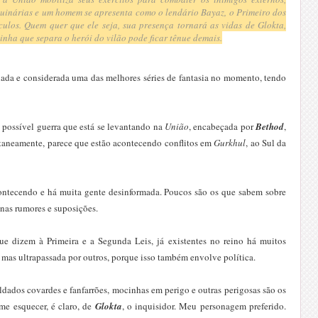
uinárias e um homem se apresenta como o lendário Bayaz, o Primeiro dos
culos. Quem quer que ele seja, sua presença tornará as vidas de Glokta,
linha que separa o herói do vilão pode ficar tênue demais.
ada e considerada uma das melhores séries de fantasia no momento, tendo
a possível guerra que está se levantando na
União
, encabeçada por
Bethod
,
taneamente, parece que estão acontecendo conflitos em
Gurkhul
, ao Sul da
ntecendo e há muita gente desinformada. Poucos são os que sabem sobre
nas rumores e suposições.
 dizem à Primeira e a Segunda Leis, já existentes no reino há muitos
 mas ultrapassada por outros, porque isso também envolve política.
ldados covardes e fanfarrões, mocinhas em perigo e outras perigosas são os
me esquecer, é claro, de
Glokta
, o inquisidor. Meu personagem preferido.