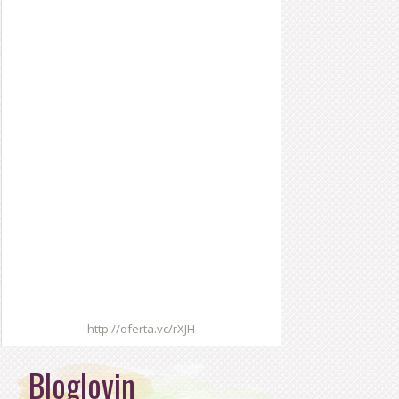
http://oferta.vc/rXJH
Bloglovin