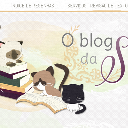
ÍNDICE DE RESENHAS
SERVIÇOS - REVISÃO DE TEXTO