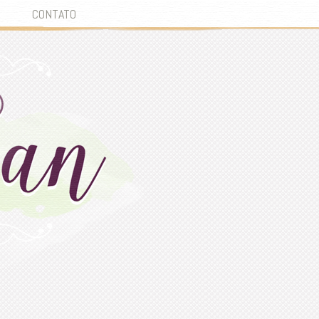
CONTATO