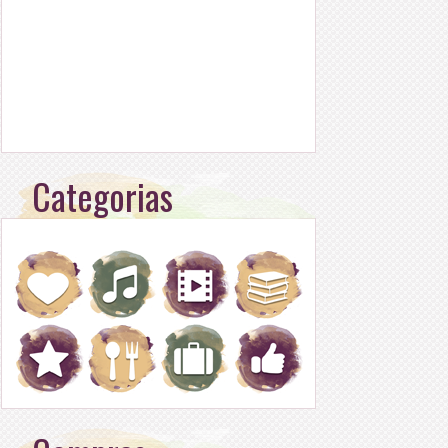
Categorias