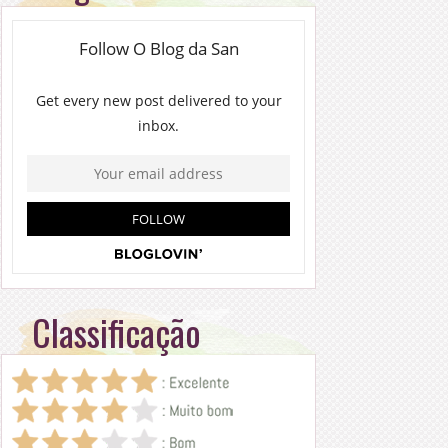
Classificação