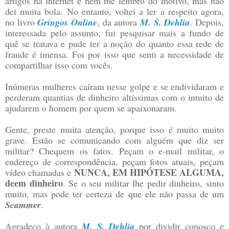
artigos na internet e nem me lembro do motivo, mas não
dei muita bola. No entanto, voltei a ler a respeito agora,
no livro
Gringos Online
, da autora
M. S. Dehlia
. Depois,
interessada pelo assunto, fui pesquisar mais a fundo de
quê se tratava e pude ter a noção do quanto essa rede de
fraude é imensa. Foi por isso que senti a necessidade de
compartilhar isso com vocês.
Inúmeras mulheres caíram nesse golpe e se endividaram e
perderam quantias de dinheiro altíssimas com o intuito de
ajudarem o homem por quem se apaixonaram.
Gente, preste muita atenção, porque isso é muito muito
grave. Estão se comunicando com alguém que diz ser
militar? Chequem os fatos. Peçam o e-mail militar, o
endereço de correspondência, peçam fotos atuais, peçam
NUNCA, EM HIPÓTESE ALGUMA,
vídeo chamadas e
deem dinheiro
. Se o seu militar lhe pedir dinheiro, sinto
muito, mas pode ter certeza de que ele não passa de um
Scammer
.
Agradeço à autora
M. S. Dehlia
por dividir conosco e