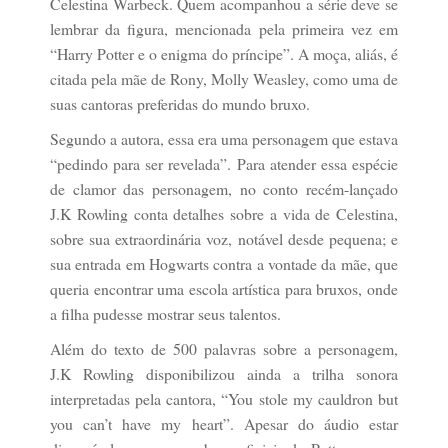
Celestina Warbeck. Quem acompanhou a série deve se
lembrar da figura, mencionada pela primeira vez em
“Harry Potter e o enigma do príncipe”. A moça, aliás, é
citada pela mãe de Rony, Molly Weasley, como uma de
suas cantoras preferidas do mundo bruxo.
Segundo a autora, essa era uma personagem que estava
“pedindo para ser revelada”. Para atender essa espécie
de clamor das personagem, no conto recém-lançado
J.K Rowling conta detalhes sobre a vida de Celestina,
sobre sua extraordinária voz, notável desde pequena; e
sua entrada em Hogwarts contra a vontade da mãe, que
queria encontrar uma escola artística para bruxos, onde
a filha pudesse mostrar seus talentos.
Além do texto de 500 palavras sobre a personagem,
J.K Rowling disponibilizou ainda a trilha sonora
interpretadas pela cantora, “You stole my cauldron but
you can’t have my heart”. Apesar do áudio estar