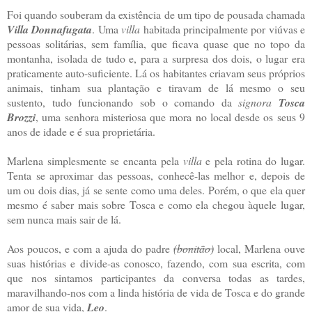
Foi quando souberam da existência de um tipo de pousada chamada
Villa Donnafugata
. Uma
villa
habitada principalmente por viúvas e
pessoas solitárias, sem família, que ficava quase que no topo da
montanha, isolada de tudo e, para a surpresa dos dois, o lugar era
praticamente auto-suficiente. Lá os habitantes criavam seus próprios
animais, tinham sua plantação e tiravam de lá mesmo o seu
sustento, tudo funcionando sob o comando da
signora
Tosca
Brozzi
, uma senhora misteriosa que mora no local desde os seus 9
anos de idade e é sua proprietária.
Marlena simplesmente se encanta pela
villa
e pela rotina do lugar.
Tenta se aproximar das pessoas, conhecê-las melhor e, depois de
um ou dois dias, já se sente como uma deles. Porém, o que ela quer
mesmo é saber mais sobre Tosca e como ela chegou àquele lugar,
sem nunca mais sair de lá.
Aos poucos, e com a ajuda do padre
(bonitão)
local, Marlena ouve
suas histórias e divide-as conosco, fazendo, com sua escrita, com
que nos sintamos participantes da conversa todas as tardes,
maravilhando-nos com a linda história de vida de Tosca e do grande
amor de sua vida,
Leo
.