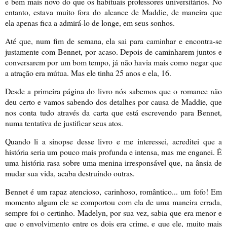
e bem mais novo do que os habituais professores universitários. No
entanto, estava muito fora do alcance de Maddie, de maneira que
ela apenas fica a admirá-lo de longe, em seus sonhos.
Até que, num fim de semana, ela sai para caminhar e encontra-se
justamente com Bennet, por acaso. Depois de caminharem juntos e
conversarem por um bom tempo, já não havia mais como negar que
a atração era mútua. Mas ele tinha 25 anos e ela, 16.
Desde a primeira página do livro nós sabemos que o romance não
deu certo e vamos sabendo dos detalhes por causa de Maddie, que
nos conta tudo através da carta que está escrevendo para Bennet,
numa tentativa de justificar seus atos.
Quando li a sinopse desse livro e me interessei, acreditei que a
história seria um pouco mais profunda e intensa, mas me enganei. É
uma história rasa sobre uma menina irresponsável que, na ânsia de
mudar sua vida, acaba destruindo outras.
Bennet é um rapaz atencioso, carinhoso, romântico... um fofo! Em
momento algum ele se comportou com ela de uma maneira errada,
sempre foi o certinho. Madelyn, por sua vez, sabia que era menor e
que o envolvimento entre os dois era crime, e que ele, muito mais