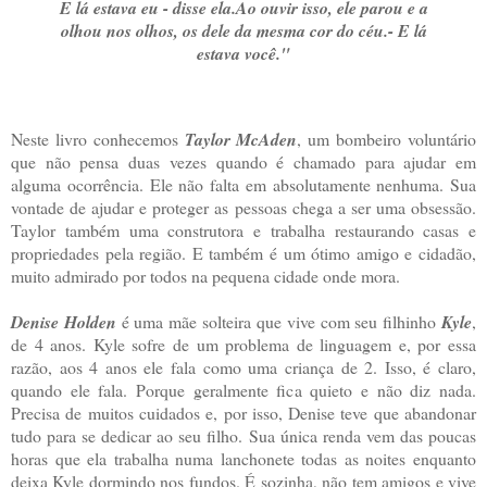
E lá estava eu - disse ela.
Ao ouvir isso, ele parou e a
olhou nos olhos, os dele da mesma cor do céu.
- E lá
estava você."
Neste livro conhecemos
Taylor McAden
, um bombeiro voluntário
que não pensa duas vezes quando é chamado para ajudar em
alguma ocorrência. Ele não falta em absolutamente nenhuma. Sua
vontade de ajudar e proteger as pessoas chega a ser uma obsessão.
Taylor também uma construtora e trabalha restaurando casas e
propriedades pela região. E também é um ótimo amigo e cidadão,
muito admirado por todos na pequena cidade onde mora.
Denise Holden
é uma mãe solteira que vive com seu filhinho
Kyle
,
de 4 anos. Kyle sofre de um problema de linguagem e, por essa
razão, aos 4 anos ele fala como uma criança de 2. Isso, é claro,
quando ele fala. Porque geralmente fica quieto e não diz nada.
Precisa de muitos cuidados e, por isso, Denise teve que abandonar
tudo para se dedicar ao seu filho. Sua única renda vem das poucas
horas que ela trabalha numa lanchonete todas as noites enquanto
deixa Kyle dormindo nos fundos. É sozinha, não tem amigos e vive