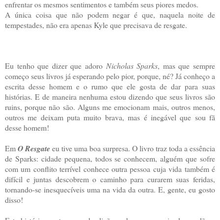
enfrentar os mesmos sentimentos e também seus piores medos.
A única coisa que não podem negar é que, naquela noite de
tempestades, não era apenas Kyle que precisava de resgate.
Eu tenho que dizer que adoro
Nicholas Sparks
, mas que sempre
começo seus livros já esperando pelo pior, porque, né? Já conheço a
escrita desse homem e o rumo que ele gosta de dar para suas
histórias. E de maneira nenhuma estou dizendo que seus livros são
ruins, porque não são. Alguns me emocionam mais, outros menos,
outros me deixam puta muito brava, mas é inegável que sou fã
desse homem!
Em
O Resgate
eu tive uma boa surpresa. O livro traz toda a essência
de Sparks: cidade pequena, todos se conhecem, alguém que sofre
com um conflito terrível conhece outra pessoa cuja vida também é
difícil e juntas descobrem o caminho para curarem suas feridas,
tornando-se inesquecíveis uma na vida da outra. E, gente, eu gosto
disso!