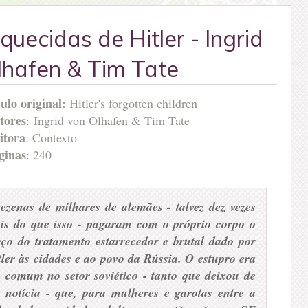
quecidas de Hitler - Ingrid
lhafen & Tim Tate
tulo original:
Hitler's forgotten children
tores
: Ingrid von Olhafen & Tim Tate
itora
: Contexto
ginas
: 240
ezenas de milhares de alemães - talvez dez vezes
is do que isso - pagaram com o próprio corpo o
eço do tratamento estarrecedor e brutal dado por
tler às cidades e ao povo da Rússia. O estupro era
o comum no setor soviético - tanto que deixou de
r notícia - que, para mulheres e garotas entre a