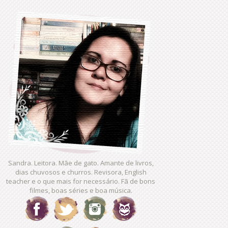
Sandra. Leitora. Mãe de gato. Amante de livros,
dias chuvosos e churros. Revisora, English
teacher e o que mais for necessário. Fã de bons
filmes, boas séries e boa música.