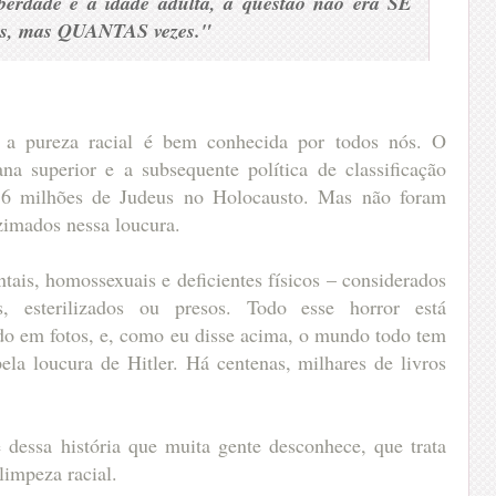
berdade e a idade adulta, a questão não era SE
das, mas QUANTAS vezes."
 a pureza racial é bem conhecida por todos nós. O
ana superior e a subsequente política de classificação
r 6 milhões de Judeus no Holocausto. Mas não foram
zimados nessa loucura.
tais, homossexuais e deficientes físicos – considerados
 esterilizados ou presos. Todo esse horror está
ado em fotos, e, como eu disse acima, o mundo todo tem
ela loucura de Hitler. Há centenas, milhares de livros
 dessa história que muita gente desconhece, que trata
limpeza racial.