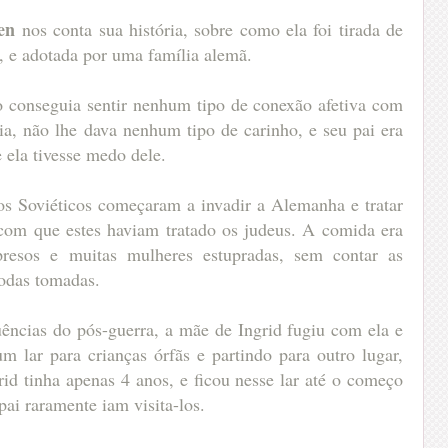
en
nos conta sua história, sobre como ela foi tirada de
ê, e adotada por uma família alemã.
ão conseguia sentir nenhum tipo de conexão afetiva com
ia, não lhe dava nenhum tipo de carinho, e seu pai era
 ela tivesse medo dele.
os Soviéticos começaram a invadir a Alemanha e tratar
om que estes haviam tratado os judeus. A comida era
resos e muitas mulheres estupradas, sem contar as
todas tomadas.
ncias do pós-guerra, a mãe de Ingrid fugiu com ela e
m lar para crianças órfãs e partindo para outro lugar,
rid tinha apenas 4 anos, e ficou nesse lar até o começo
ai raramente iam visita-los.