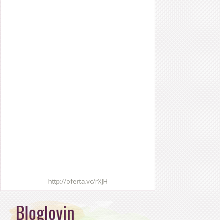
http://oferta.vc/rXJH
Bloglovin