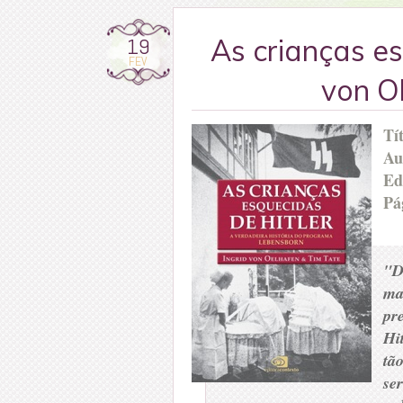
19
As crianças es
FEV
von O
Tí
Au
Ed
Pá
"D
ma
pr
Hi
tã
se