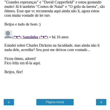
‹
›
Página inicial