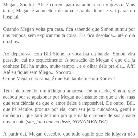
Megan, Sarah e Alice correm para garantir o seu ingresso. Mais
tarde, Megan é acometida de uma estranha febre e vai parar no
hospital.
Quando Megan volta pra casa, fica sabendo que Simon sumiu por
uns tempos, sem explicar muita coisa. Ela fica desolada... até o dia
do show.
Ao deparar-se com Bill Stone, o vocalista da banda, Simon vira
passado, cai no esquecimento. A sensação de Megan é que ela já
conhece Bill há muito, muito tempo... e o olhar dele pra ela... Aff!
Até eu fiquei sem fôlego... Socorro!
O que Megan não sabia, é que Bill também é um Rodvyr!
Tem início, então, um triângulo amoroso. De um lado, Simon, que
acabou por se apaixonar por Megan no instante em que a viu, mas
que tem ciência de que o amor deles é impossível. De outro, Bill,
que há séculos procura por ela, com seu jeito cuidadoso, gentil e
romântico, que fará de tudo pra que nada o separe de sua amada
novamente (
sim, foi o que eu disse,
NOVAMENTE!
).
A partir daí, Megan descobre que tudo aquilo que ela julgava não