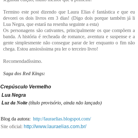
Termino este post dizendo que Laura Elias é fantástica e que eu
devorei os dois livros em 3 dias! (Digo dois porque também já li
Lua Negra, que estará na resenha seguinte a esta)
Os personagens são cativantes, principalmente os que compõem a
banda. A história é recheada de romance, aventura e suspense e a
gente simplesmente não consegue parar de ler enquanto o fim não
chega. Estou ansiosíssima pra ler o terceiro livro!
Recomendadíssimo.
Saga dos Red Kings:
Crepúsculo Vermelho
Lua Negra
L
uz da Noite
(título provisório, ainda não lançado)
log da autora:
http://lauraelias.blogspot.com/
te oficial:
http://www.lauraelias.com.br/