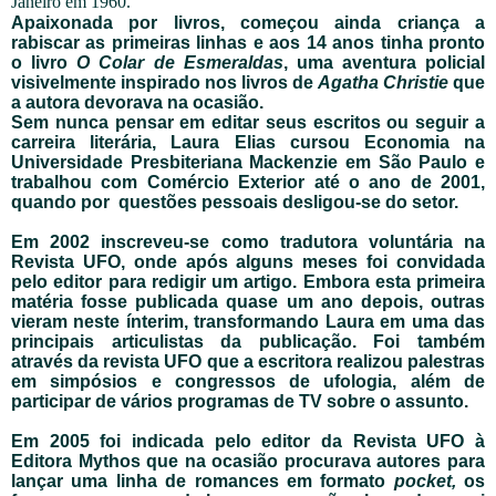
Janeiro em 1960.
Apaixonada por livros, começou ainda criança a
rabiscar as primeiras linhas e aos 14 anos tinha pronto
o livro
O Colar de Esmeraldas
, uma aventura policial
visivelmente inspirado nos livros de
Agatha Christie
que
a autora devorava na ocasião.
Sem nunca pensar em editar seus escritos ou seguir a
carreira literária, Laura Elias cursou Economia na
Universidade Presbiteriana Mackenzie em São Paulo e
trabalhou com Comércio Exterior até o ano de 2001,
quando por questões pessoais desligou-se do setor.
Em 2002 inscreveu-se como tradutora voluntária na
Revista UFO, onde após alguns meses foi convidada
pelo editor para redigir um artigo. Embora esta primeira
matéria fosse publicada quase um ano depois, outras
vieram neste ínterim, transformando Laura em uma das
principais articulistas da publicação. Foi também
através da revista UFO que a escritora realizou palestras
em simpósios e congressos de ufologia, além de
participar de vários programas de TV sobre o assunto.
Em 2005 foi indicada pelo editor da Revista UFO à
Editora Mythos que na ocasião procurava autores para
lançar uma linha de romances em formato
pocket,
os