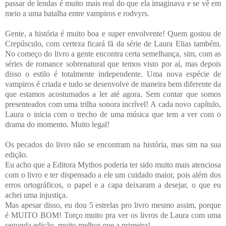
passar de lendas é muito mais real do que ela imaginava e se vê em
meio a uma batalha entre vampiros e rodvyrs.
Gente, a história é muito boa e super envolvente! Quem gostou de
Crepúsculo, com certeza ficará fã da série de Laura Elias também.
No começo do livro a gente encontra certa semelhança, sim, com as
séries de romance sobrenatural que temos visto por aí, mas depois
disso o estilo é totalmente independente. Uma nova espécie de
vampiros é criada e tudo se desenvolve de maneira bem diferente da
que estamos acostumados a ler até agora. Sem contar que somos
presenteados com uma trilha sonora incrível! A cada novo capítulo,
Laura o inicia com o trecho de uma música que tem a ver com o
drama do momento. Muito legal!
Os pecados do livro não se encontram na história, mas sim na sua
edição.
Eu acho que a Editora Mythos poderia ter sido muito mais atenciosa
com o livro e ter dispensado a ele um cuidado maior, pois além dos
erros ortográficos, o papel e a capa deixaram a desejar, o que eu
achei uma injustiça.
Mas apesar disso, eu dou 5 estrelas pro livro mesmo assim, porque
é MUITO BOM! Torço muito pra ver os livros de Laura com uma
segunda edição, muito melhor que a primeira!