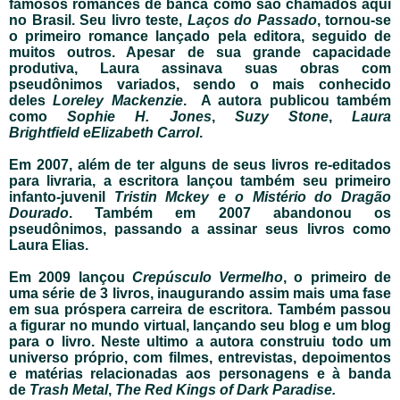
famosos romances de banca como são chamados aqui
no Brasil. Seu livro teste,
Laços do Passado
, tornou-se
o primeiro romance lançado pela editora, seguido de
muitos outros. Apesar de sua grande capacidade
produtiva, Laura assinava suas obras com
pseudônimos variados, sendo o mais conhecido
deles
Loreley Mackenzie
. A autora publicou também
como
Sophie H. Jones
,
Suzy Stone
,
Laura
Brightfield
e
Elizabeth Carrol
.
Em 2007, além de ter alguns de seus livros re-editados
para livraria, a escritora lançou também seu primeiro
infanto-juvenil
Tristin Mckey e o Mistério do Dragão
Dourado
. Também em 2007 abandonou os
pseudônimos, passando a assinar seus livros como
Laura Elias.
Em 2009 lançou
Crepúsculo Vermelho
, o primeiro de
uma série de 3 livros, inaugurando assim mais uma fase
em sua próspera carreira de escritora. Também passou
a figurar no mundo virtual, lançando seu blog e um blog
para o livro. Neste ultimo a autora construiu todo um
universo próprio, com filmes, entrevistas, depoimentos
e matérias relacionadas aos personagens e à banda
de
Trash Metal
,
The Red Kings of Dark Paradise.