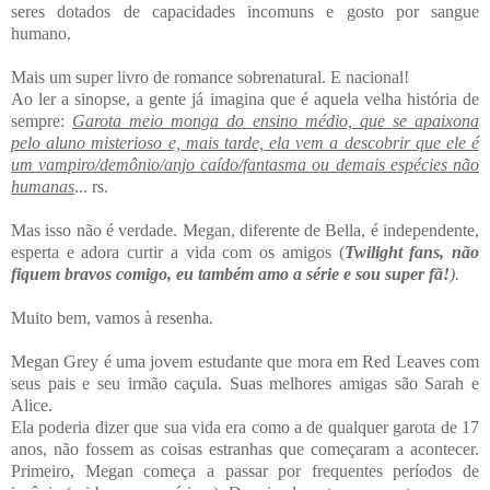
seres dotados de capacidades incomuns e gosto por sangue
humano.
Mais um super livro de romance sobrenatural. E nacional!
Ao ler a sinopse, a gente já imagina que é aquela velha história de
sempre:
Garota meio monga do ensino médio, que se apaixona
pelo aluno misterioso e, mais tarde, ela vem a descobrir que ele é
um vampiro/demônio/anjo caído/fantasma ou demais espécies não
humanas
... rs.
Mas isso não é verdade. Megan, diferente de Bella, é independente,
esperta e adora curtir a vida com os amigos (
Twilight fans, não
fiquem bravos comigo, eu também amo a série e sou super fã!
).
Muito bem, vamos à resenha.
Megan Grey é uma jovem estudante que mora em Red Leaves com
seus pais e seu irmão caçula. Suas melhores amigas são Sarah e
Alice.
Ela poderia dizer que sua vida era como a de qualquer garota de 17
anos, não fossem as coisas estranhas que começaram a acontecer.
Primeiro, Megan começa a passar por frequentes períodos de