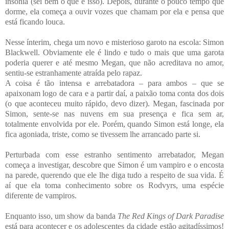
insônia (sei bem o que é isso). Depois, durante o pouco tempo que
dorme, ela começa a ouvir vozes que chamam por ela e pensa que
está ficando louca.
Nesse ínterim, chega um novo e misterioso garoto na escola: Simon
Blackwell. Obviamente ele é lindo e tudo o mais que uma garota
poderia querer e até mesmo Megan, que não acreditava no amor,
sentiu-se estranhamente atraída pelo rapaz.
A coisa é tão intensa e arrebatadora – para ambos – que se
apaixonam logo de cara e a partir daí, a paixão toma conta dos dois
(o que aconteceu muito rápido, devo dizer). Megan, fascinada por
Simon, sente-se nas nuvens em sua presença e fica sem ar,
totalmente envolvida por ele. Porém, quando Simon está longe, ela
fica agoniada, triste, como se tivessem lhe arrancado parte si.
Perturbada com esse estranho sentimento arrebatador, Megan
começa a investigar, descobre que Simon é um vampiro e o encosta
na parede, querendo que ele lhe diga tudo a respeito de sua vida. É
aí que ela toma conhecimento sobre os Rodvyrs, uma espécie
diferente de vampiros.
Enquanto isso, um show da banda
The Red Kings of Dark Paradise
está para acontecer e os adolescentes da cidade estão agitadíssimos!