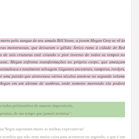
a morte pelo sangue de seu amado Bill Stone, a jovem Megan Grey se vê às
uras monstruosas, que deixaram o gélido Ártico rumo à cidade de Red
 de tais criaturas está criando o pior inverno de todos os tempos no
tasse, Megan enfrenta transformações no próprio corpo, que ameaçam
animalesca e totalmente selvagem. Gigantes ancestrais, vampiros, rovdyrs,
or uma paixão que atravessou vários séculos unem-se no segundo volume
Megan em um abismo de sombras, onde somente morrendo ela poderá
 todos prisioneiros de amores impossíveis,
ngrentas, de um tempo que jamais termina".
ua Negra superaram muito as minhas expectativas!
te acredita que não reste muita coisa para acontecer no segundo, o que é um