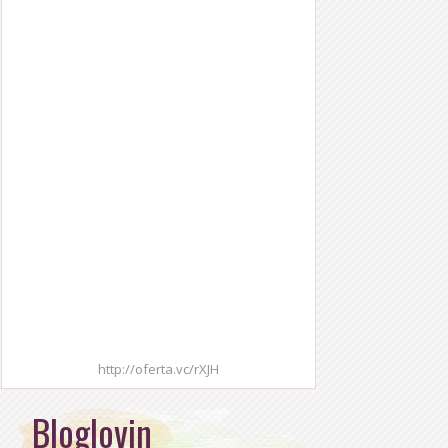
http://oferta.vc/rXJH
Bloglovin