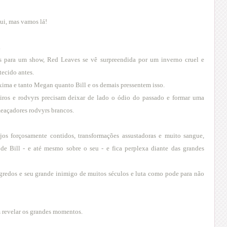
qui, mas vamos lá!
.
 para um show, Red Leaves se vê surpreendida por um inverno cruel e
ecido antes.
xima e tanto Megan quanto Bill e os demais pressentem isso.
mpiros e rodvyrs precisam deixar de lado o ódio do passado e formar uma
ameaçadores rodvyrs brancos.
jos forçosamente contidos, transformações assustadoras e muito sangue,
e Bill - e até mesmo sobre o seu - e fica perplexa diante das grandes
segredos e seu grande inimigo de muitos séculos e luta como pode para não
m revelar os grandes momentos.