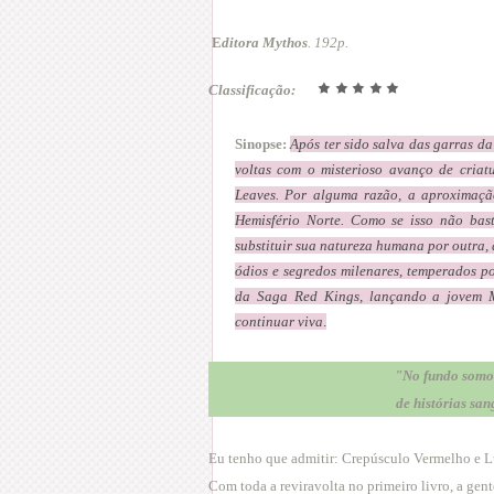
E
ditora Mythos
. 192p.
Classificação:
Sinopse:
Após ter sido salva das garras d
voltas com o misterioso avanço de criat
Leaves. Por alguma razão, a aproximação
Hemisfério Norte. Como se isso não bas
substituir sua natureza humana por outra, 
ódios e segredos milenares, temperados p
da Saga Red Kings, lançando a jovem 
continuar viva
.
"No fundo somos
de histórias sa
Eu tenho que admitir: Crepúsculo Vermelho e L
Com toda a reviravolta no primeiro livro, a gen