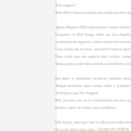
feliz engano!
Será difícil fazer a resenha sem soltar spoilers a
Agora Megan e Bill estão juntos e muito felizes
Enquanto os Red Kings estão em Los Angeles
extremamente rigoroso, como nunca havia acont
Com a força do inverno, um terrível mal se apro
Para evitar que sua espécie seja extinta, va
aliança para poder lutar contra os lendários e 
Em meio a ventanias, nevascas, ardentes dese
Megan descobre mais coisas sobre o passado d
revelações que lhe chegam.
Bill, por sua vez, se vê confrontado por seus 
perder o amor de toda a sua existência.
Ufa! Gente, mais que isso eu não posso falar se
Só posso dizer uma coisa:
LEIAM OS LIVROS
!