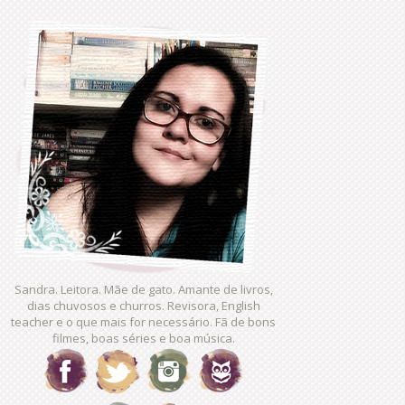
Sandra. Leitora. Mãe de gato. Amante de livros,
dias chuvosos e churros. Revisora, English
teacher e o que mais for necessário. Fã de bons
filmes, boas séries e boa música.