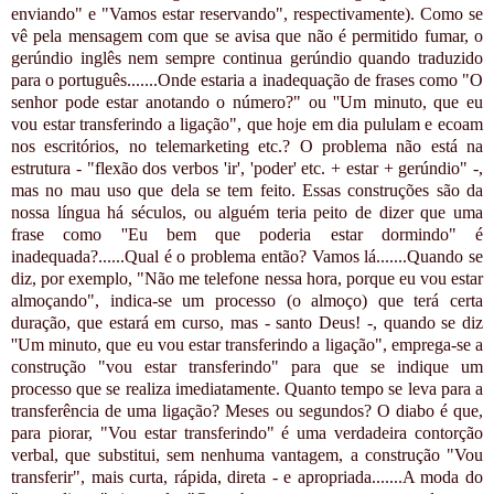
enviando" e "Vamos estar reservando", respectivamente). Como se
vê pela mensagem com que se avisa que não é permitido fumar, o
gerúndio inglês nem sempre continua gerúndio quando traduzido
para o português.......Onde estaria a inadequação de frases como "O
senhor pode estar anotando o número?" ou ''Um minuto, que eu
vou estar transferindo a ligação", que hoje em dia pululam e ecoam
nos escritórios, no telemarketing etc.? O problema não está na
estrutura - "flexão dos verbos 'ir', 'poder' etc. + estar + gerúndio" -,
mas no mau uso que dela se tem feito. Essas construções são da
nossa língua há séculos, ou alguém teria peito de dizer que uma
frase como ''Eu bem que poderia estar dormindo" é
inadequada?......Qual é o problema então? Vamos lá.......Quando se
diz, por exemplo, "Não me telefone nessa hora, porque eu vou estar
almoçando", indica-se um processo (o almoço) que terá certa
duração, que estará em curso, mas - santo Deus! -, quando se diz
''Um minuto, que eu vou estar transferindo a ligação", emprega-se a
construção "vou estar transferindo" para que se indique um
processo que se realiza imediatamente. Quanto tempo se leva para a
transferência de uma ligação? Meses ou segundos? O diabo é que,
para piorar, "Vou estar transferindo" é uma verdadeira contorção
verbal, que substitui, sem nenhuma vantagem, a construção "Vou
transferir", mais curta, rápida, direta - e apropriada.......A moda do