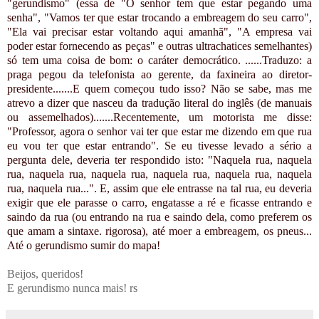
"gerundismo" (essa de "O senhor tem que estar pegando uma
senha", "Vamos ter que estar trocando a embreagem do seu carro",
"Ela vai precisar estar voltando aqui amanhã", "A empresa vai
poder estar fornecendo as peças" e outras ultrachatices semelhantes)
só tem uma coisa de bom: o caráter democrático. ......Traduzo: a
praga pegou da telefonista ao gerente, da faxineira ao diretor-
presidente.......E quem começou tudo isso? Não se sabe, mas me
atrevo a dizer que nasceu da tradução literal do inglês (de manuais
ou assemelhados).......Recentemente, um motorista me disse:
"Professor, agora o senhor vai ter que estar me dizendo em que rua
eu vou ter que estar entrando". Se eu tivesse levado a sério a
pergunta dele, deveria ter respondido isto: "Naquela rua, naquela
rua, naquela rua, naquela rua, naquela rua, naquela rua, naquela
rua, naquela rua...". E, assim que ele entrasse na tal rua, eu deveria
exigir que ele parasse o carro, engatasse a ré e ficasse entrando e
saindo da rua (ou entrando na rua e saindo dela, como preferem os
que amam a sintaxe. rigorosa), até moer a embreagem, os pneus...
Até o gerundismo sumir do mapa!
Beijos, queridos!
E gerundismo nunca mais! rs