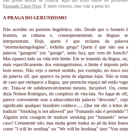
não posso deixar de colocar aqui um texto ótimo do professor
Pasquale Cipro Neto
. É meio extenso, mas vale a pena ler.
A PRAGA DO GERUNDISMO
Não acredito no purismo lingüístico, não. Desde que o homem é
homem, as culturas e, conseqüentemente, as línguas se
interpenetram. Hoje, quem é que reclama da palavra
"otorrinolaringologista", todinha grega? Quem é que não usa a
palavra "garagem" (ou "garage", tanto faz), que vem do francês?
Mas (quase) tudo na vida tem limite. Em se tratando da língua, ou,
mais especificamente, dos estrangeirismos, o limite é imposto pelo
bom senso. Não vejo o menor sentido, por exemplo, no tosco uso
da palavra off, que aparece na porta de algumas lojas. Não se trata
de caso que enriquece a língua, que preenche espaço até então vago
etc. Trata-se de subdesenvolvimento mesmo. Incurável. Ou, como
dizia Nelson Rodrigues, do complexo de vira-lata. No lugar de off,
parece conveniente usar a ultraconhecida palavra "desconto", cujo
significado qualquer brasileiro conhece.......Que me diz o leitor de
traduzir "Smoking is not allowed" por ''Fumando não é permitido"?
Alguém teria coragem de traduzir smoking por "fumando" nesse
caso? Certamente não, mas muita gente traduz ao pé da letra frases
como "I will be sending" ou "We will be booking" (por "Vou estar