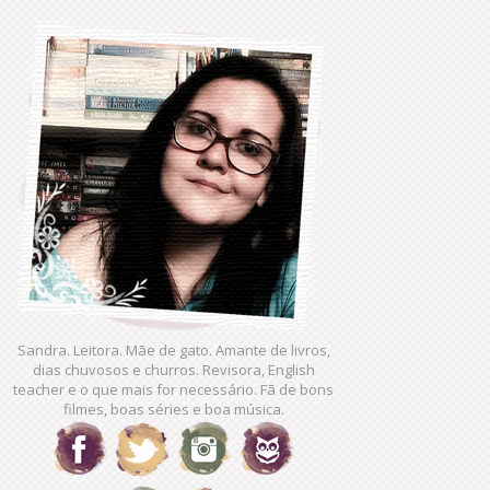
Sandra. Leitora. Mãe de gato. Amante de livros,
dias chuvosos e churros. Revisora, English
teacher e o que mais for necessário. Fã de bons
filmes, boas séries e boa música.