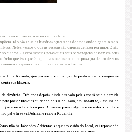
 escrever romances, isso não é novidade.
compõem, não são aquelas histórias açucaradas de amor onde a gente sempre
us livros. Neles, vemos o que as pessoas são capazes de fazer por amor. E não
r no cinema. As experiências pelas quais seus personagens passam em seus
m. Acho que isso que é o que mais me fascina e me puxa pra dentro de seus
s memórias de quem conta ou de quem vive a história.
à sua filha Amanda, que passou por uma grande perda e não consegue se
 conta sua história.
de divórcio. Três anos depois, ainda arrasada pela experiência e perdida
ede para passar uns dias cuidando de sua pousada, em Rodanthe, Carolina do
tam que é uma boa hora para Adrienne passar alguns momentos sozinha e
com o pai e lá se vai Adrienne rumo a Rodanthe.
 Como não há hóspedes, Adrienne, enquanto cuida do local, vai repassando
rimas ao mesmo tempo em que se pergunta onde foi que errou.