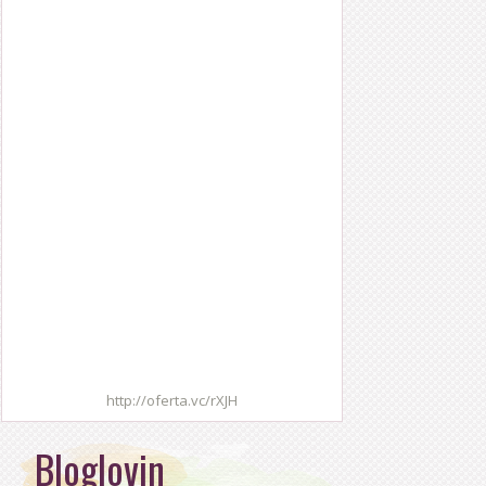
http://oferta.vc/rXJH
Bloglovin