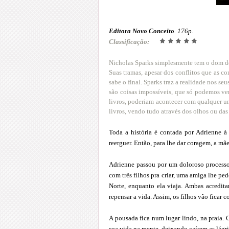
Editora Novo Conceito
. 176p.
Classificação:
Nicholas Sparks simplesmente tem o dom de
Suas tramas, apesar dos conflitos que as 
sabe o final. Sparks traz a realidade nos se
são coisas impossíveis, que só podemos ve
livros, poderiam acontecer com qualquer u
livros, vendo tudo através dos olhos ou da
Toda a história é contada por Adrienne 
reerguer. Então, para lhe dar coragem, a mãe
Adrienne passou por um doloroso processo 
com três filhos pra criar, uma amiga lhe p
Norte, enquanto ela viaja. Ambas acredi
repensar a vida. Assim, os filhos vão ficar 
A pousada fica num lugar lindo, na praia.
sua vida na mente, deixando caírem as lág