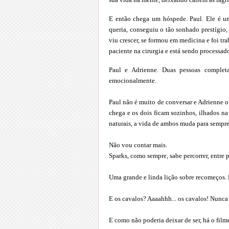
E então chega um hóspede. Paul. Ele é u
queria, conseguiu o tão sonhado prestígio,
viu crescer, se formou em medicina e foi t
paciente na cirurgia e está sendo processado
Paul e Adrienne. Duas pessoas comple
emocionalmente.
Paul não é muito de conversar e Adrienne o 
chega e os dois ficam sozinhos, ilhados n
naturais, a vida de ambos muda para sempre
Não vou contar mais.
Sparks, como sempre, sabe percorrer, entre 
Uma grande e linda lição sobre recomeços. 
E os cavalos? Aaaahhh... os cavalos! Nunca
E como não poderia deixar de ser, há o fil