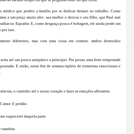
m médico que perdeu a família por se dedicar demais ao trabalho. Como
 mas a um preço muito alto: sua mulher o deixou e seu filho, que Paul mal
rabalhar no Equador. E, como desgraça pouca é bobagem, ele ainda perde um
 por isso.
tamente diferentes, mas com uma coisa em comum: ambos destruídos
acha até um pouco antipático a princípio. Pra piorar, uma forte tempestade
a pousada. E então, nesse fim de semana repleto de tormentas emocionais e
.
palavras, o caminho até o nosso coração e fazer as emoções aflorarem.
E amor. E perdão.
 me esquecerei daquela parte.
me também.