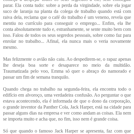
parar. Ela conta tudo: sobre a perda da virgindade, sobre ela jogar
suco de laranja na planta da colega de trabalho quando está com
raiva dela, reclama que o café do trabalho é um veneno, revela que
mentiu no currículo para conseguir o emprego... Enfim, ela lhe
conta absolutamente tudo e, estranhamente, se sente muito bem com
isso. Falou de todos os seus segredos pessoais, sobre como faz para
enrolar no trabalho... Afinal, ela nunca mais o veria novamente
mesmo.
Mas felizmente o avião não caiu. Ao despedirem-se, o rapaz apenas
lhe deseja boa sorte e desaparece no meio da multidão.
Traumatizada pelo voo, Emma só quer o abraço do namorado e
passar um fim de semana tranquilo.
Quando chega no trabalho na segunda-feira, ela encontra todo o
edifício em alvoroço, uma verdadeira confusão. Ao perguntar o que
estava acontecendo, ela é informada de que o dono da corporação,
o grande inventor da Panther Cola, Jack Harper, está na cidade para
passar alguns dias na empresa e ver como andam as coisas. Ela nem
se importa muito e acha que, no fim, isso nem é grande coisa.
Só que quando o famoso Jack Harper se apresenta, faz com que