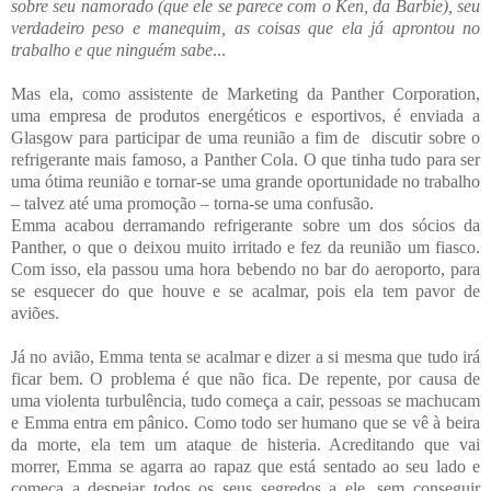
sobre seu namorado (que ele se parece com o Ken, da Barbie), seu
verdadeiro peso e manequim, as coisas que ela já aprontou no
trabalho e que ninguém sabe
...
Mas ela, como assistente de Marketing da Panther Corporation,
uma empresa de produtos energéticos e esportivos, é enviada a
Glasgow para participar de uma reunião a fim de discutir sobre o
refrigerante mais famoso, a Panther Cola. O que tinha tudo para ser
uma ótima reunião e tornar-se uma grande oportunidade no trabalho
– talvez até uma promoção – torna-se uma confusão.
Emma acabou derramando refrigerante sobre um dos sócios da
Panther, o que o deixou muito irritado e fez da reunião um fiasco.
Com isso, ela passou uma hora bebendo no bar do aeroporto, para
se esquecer do que houve e se acalmar, pois ela tem pavor de
aviões.
Já no avião, Emma tenta se acalmar e dizer a si mesma que tudo irá
ficar bem. O problema é que não fica. De repente, por causa de
uma violenta turbulência, tudo começa a cair, pessoas se machucam
e Emma entra em pânico. Como todo ser humano que se vê à beira
da morte, ela tem um ataque de histeria. Acreditando que vai
morrer, Emma se agarra ao rapaz que está sentado ao seu lado e
começa a despejar todos os seus segredos a ele, sem conseguir