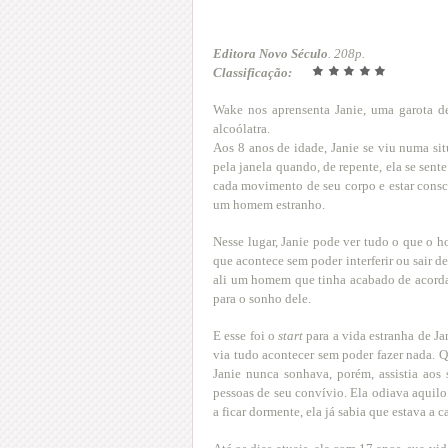
Editora Novo Século
. 208p.
Classificação:
Wake nos aprensenta Janie, uma garota d
alcoólatra.
Aos 8 anos de idade, Janie se viu numa s
pela janela quando, de repente, ela se sente
cada movimento de seu corpo e estar consc
um homem estranho.
Nesse lugar, Janie pode ver tudo o que o ho
que acontece sem poder interferir ou sair de
ali um homem que tinha acabado de acorda
para o sonho dele.
E esse foi o
start
para a vida estranha de Ja
via tudo acontecer sem poder fazer nada. 
Janie nunca sonhava, porém, assistia aos 
pessoas de seu convívio. Ela odiava aquil
a ficar dormente, ela já sabia que estava a