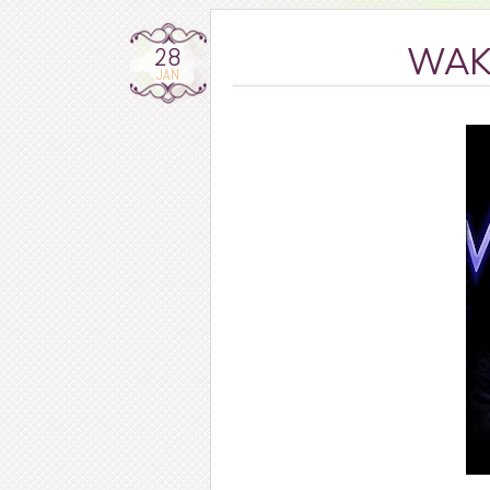
28
WAKE
JAN