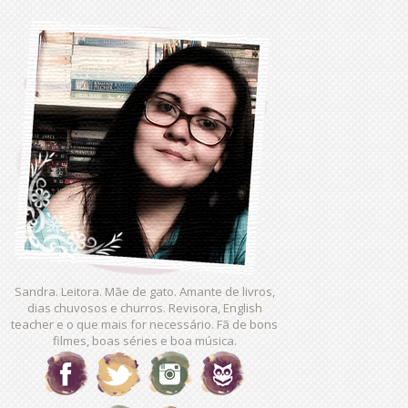
Sandra. Leitora. Mãe de gato. Amante de livros,
dias chuvosos e churros. Revisora, English
teacher e o que mais for necessário. Fã de bons
filmes, boas séries e boa música.