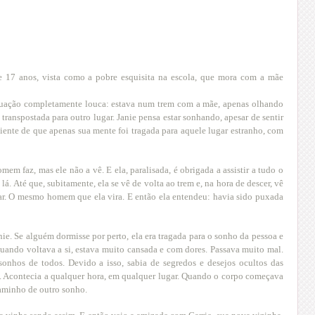
e 17 anos, vista como a pobre esquisita na escola, que mora com a mãe
ituação completamente louca: estava num trem com a mãe, apenas olhando
 transpostada para outro lugar. Janie pensa estar sonhando, apesar de sentir
iente de que apenas sua mente foi tragada para aquele lugar estranho, com
mem faz, mas ele não a vê. E ela, paralisada, é obrigada a assistir a tudo o
 lá. Até que, subitamente, ela se vê de volta ao trem e, na hora de descer, vê
r. O mesmo homem que ela vira. E então ela entendeu: havia sido puxada
nie. Se alguém dormisse por perto, ela era tragada para o sonho da pessoa e
Quando voltava a si, estava muito cansada e com dores. Passava muito mal.
sonhos de todos. Devido a isso, sabia de segredos e desejos ocultos das
o. Acontecia a qualquer hora, em qualquer lugar. Quando o corpo começava
 caminho de outro sonho.