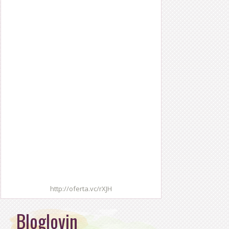
http://oferta.vc/rXJH
Bloglovin