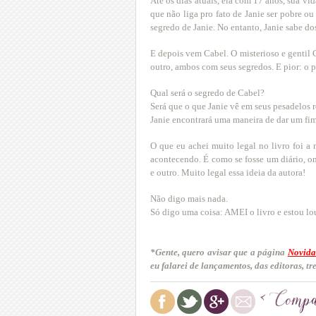
Até os dias atuais, ela com 17 anos, sua vi
que não liga pro fato de Janie ser pobre o
segredo de Janie. No entanto, Janie sabe do
E depois vem Cabel. O misterioso e gentil
outro, ambos com seus segredos. E pior: o 
Qual será o segredo de Cabel?
Será que o que Janie vê em seus pesadelos
Janie encontrará uma maneira de dar um fim
O que eu achei muito legal no livro foi a
acontecendo. É como se fosse um diário, o
e outro. Muito legal essa ideia da autora!
Não digo mais nada.
Só digo uma coisa: AMEI o livro e estou lo
*Gente, quero avisar que a página
Novida
eu falarei de lançamentos, das editoras, tr