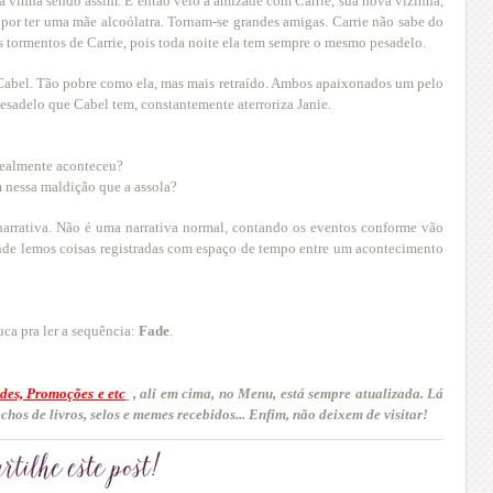
da vinha sendo assim. E então veio a amizade com Carrie, sua nova vizinha,
u por ter uma mãe alcoólatra. Tornam-se grandes amigas. Carrie não sabe do
s tormentos de Carrie, pois toda noite ela tem sempre o mesmo pesadelo.
 Cabel. Tão pobre como ela, mas mais retraído. Ambos apaixonados um pelo
pesadelo que Cabel tem, constantemente aterroriza Janie.
 realmente aconteceu?
 nessa maldição que a assola?
 narrativa. Não é uma narrativa normal, contando os eventos conforme vão
nde lemos coisas registradas com espaço de tempo entre um acontecimento
uca pra ler a sequência:
Fade
.
des, Promoções e etc
, ali em cima, no Menu, está sempre atualizada. Lá
echos de livros, selos e memes recebidos... Enfim, não deixem de visitar!