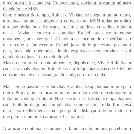
é recíproca e instantânea. Conversaram, sorriram, trocaram número
de telefone e MSN.
Com o passar do tempo, Rafael e Viviane se apegam um ao outro,
tornam-se grandes amigos e a conversa no MSN todas as noites
torna-se obrigatória. Brincam, trocam segredos e conselhos e falam
de si. Viviane começa a convidar Rafael pra encontrarem-se
novamente, uma vez que só haviam se encontrado de verdade no
dia em que se conheceram. Rafael, já sentindo que estava gostando
dela, mas não querendo admitir, esquiva-se dos convites e vai
dando desculpas. Tem medo de vê-la.
Mas o encontro vem naturalmente e, depois dele, Vivi e Rafa ficam
cada vez mais ligados. Rafael passa a frequentar a casa de Viviane
constantemente e se torna grande amigo do irmão dela.
Mais tempo passou e foi inevitável: ambos se apaixonaram um pelo
outro. Porém, nunca tocaram no assunto por medo de estragarem a
linda amizade que tinham. No decorrer da história, acompanhamos
cada tijolinho da grande cumplicidade que foi construída. Por causa
disso, era melhor ter o amor por perto, disfarçado de amizade, do
que perder o amor e a amizade. Calaram-se.
A amizade continua, os amigos e familiares de ambos percebem o