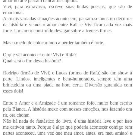
amor no ar e passam bancar os cupidos.
Vivi, para extravasar, escreve suas lindas poesias, que são de
emocionar.
As mais variadas situações acontecem, passam-se anos no decorrer
da história e vemos o amor entre Rafa e Vivi ficar cada vez mais
forte. Um amor construído devagar sobre alicerces firmes.
Mas o medo de colocar tudo a perder também é forte.
O que vai acontecer entre Vivi e Rafa?
Qual será o fim dessa história?
Rodrigo (irmão de Vivi) e Lucas (primo do Rafa) são um show à
parte. Lindos, inteligentes e bem-humorados, sempre têm uma
brincadeira ou uma piada na hora certa. Diversão garantida com
esses dois!
Entre o Amor e a Amizade é um romance fofo, muito bem escrito
pela Bianca. A história mexe com nossas emoções, nos fazendo ora
rir, ora chorar.
Não há nada de fantástico do livro, é uma história leve e por isso
me cativou tanto. Porque é algo que poderia acontecer comigo (em
partes aconteceu, uma vez que meu amor, antes, era meu amigo) e