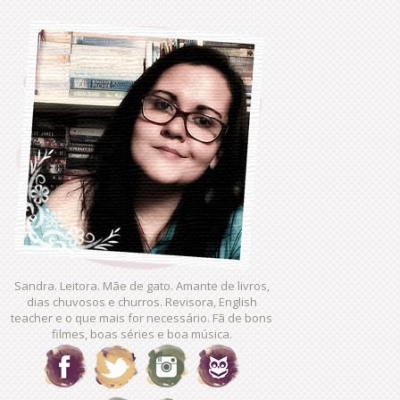
Sandra. Leitora. Mãe de gato. Amante de livros,
dias chuvosos e churros. Revisora, English
teacher e o que mais for necessário. Fã de bons
filmes, boas séries e boa música.