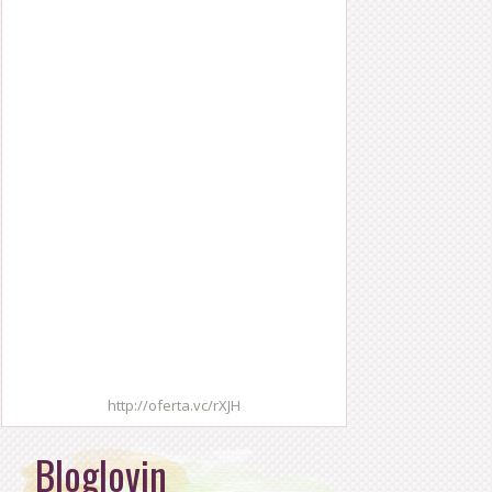
http://oferta.vc/rXJH
Bloglovin