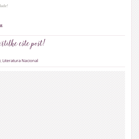
dade!
uz
.
i
,
Literatura Nacional