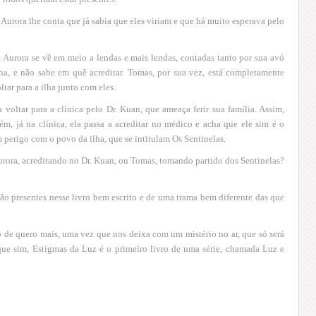
Aurora lhe conta que já sabia que eles viriam e que há muito esperava pelo
. Aurora se vê em meio a lendas e mais lendas, contadas tanto por sua avó
ha, e não sabe em quê acreditar. Tomas, por sua vez, está completamente
tar para a ilha junto com eles.
 voltar para a clínica pelo Dr. Kuan, que ameaça ferir sua família. Assim,
rém, já na clínica, ela passa a acreditar no médico e acha que ele sim é o
 perigo com o povo da ilha, que se intitulam Os Sentinelas.
urora, acreditando no Dr. Kuan, ou Tomas, tomando partido dos Sentinelas?
tão presentes nesse livro bem escrito e de uma trama bem diferente das que
o de quero mais, uma vez que nos deixa com um mistério no ar, que só será
rque sim, Estigmas da Luz é o primeiro livro de uma série, chamada Luz e