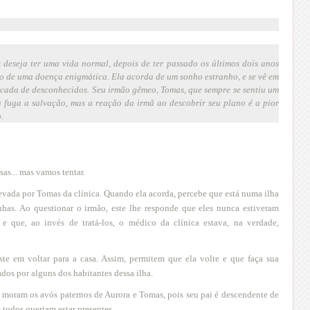
deseja ter uma vida normal, depois de ter passado os últimos dois anos
o de uma doença enigmática. Ela acorda de um sonho estranho, e se vê em
ercada de desconhecidos. Seu irmão gêmeo, Tomas, que sempre se sentiu um
la fuga a salvação, mas a reação da irmã ao descobrir seu plano é a pior
.
isas... mas vamos tentar.
evada por Tomas da clínica. Quando ela acorda, percebe que está numa ilha
nhas. Ao questionar o irmão, este lhe responde que eles nunca estiveram
e que, ao invés de tratá-los, o médico da clínica estava, na verdade,
ste em voltar para a casa. Assim, permitem que ela volte e que faça sua
os por alguns dos habitantes dessa ilha.
e moram os avós paternos de Aurora e Tomas, pois seu pai é descendente de
 todos queriam estar presentes.