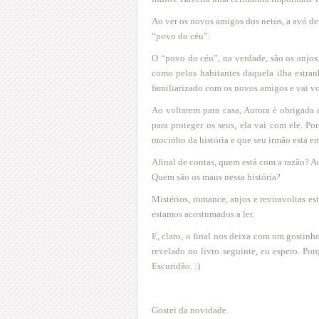
Ao ver os novos amigos dos netos, a avó de 
“povo do céu”.
O “povo do céu”, na verdade, são os anjos
como pelos habitantes daquela ilha estran
familiarizado com os novos amigos e vai vol
Ao voltarem para casa, Aurora é obrigada a
para proteger os seus, ela vai com ele. Po
mocinho da história e que seu irmão está em
Afinal de contas, quem está com a razão? A
Quem são os maus nessa história?
Mistérios, romance, anjos e reviravoltas es
estamos acostumados a ler.
E, claro, o final nos deixa com um gostinh
revelado no livro seguinte, eu espero. Po
Escuridão. :)
Gostei da novidade.