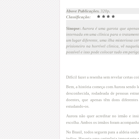
Above Publicações.
320p
.
Classificação:
Sinopse:
Aurora é uma garota que apenas 
internada em uma clínica para o tratament
um lugar diferente, uma ilha misteriosa c
prisioneiro na horrível clinica, vê naque
possível e isso pode colocar tudo em perigo
Difícil fazer a resenha sem revelar certas co
Bem, a história começa com Aurora sendo l
desconhecida, rodadeada de pessoas estra
doentes, que apenas têm dons diferentes 
estudando-os.
Aurora não quer acreditar no irmão e insi
escolha. Ambos os irmãos foram acompanhad
No Brasil, todos seguem para a aldeia ond
índios. Haveria uma cerimônia importante e