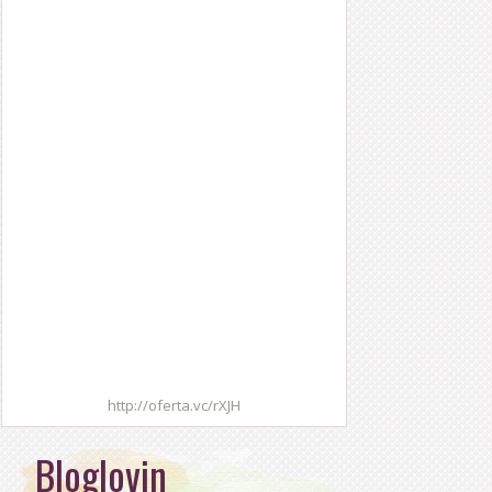
http://oferta.vc/rXJH
Bloglovin