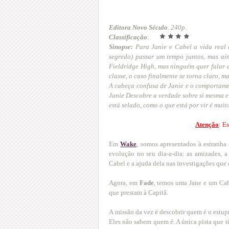
Editora Novo Século
.
240p
.
Classificação
:
Sinopse:
Para Janie e Cabel a vida real 
segredo) passar um tempo juntos, mas ai
Fieldridge High, mas ninguém quer falar 
classe, o caso finalmente se torna claro, 
A cabeça confusa de Janie e o comportame
Janie Descobre a verdade sobre si mesma e
está selado, como o que está por vir é mui
Atenção
: E
Em
Wake
, somos apresentados à estranha
evolução no seu dia-a-dia: as amizades, a
Cabel e a ajuda dela nas investigações que e
Agora, em
Fade
, temos uma Jane e um Cab
que prestam à Capitã.
A
missão da vez é descobrir quem é o estup
Eles não sabem quem é. A única pista que tê