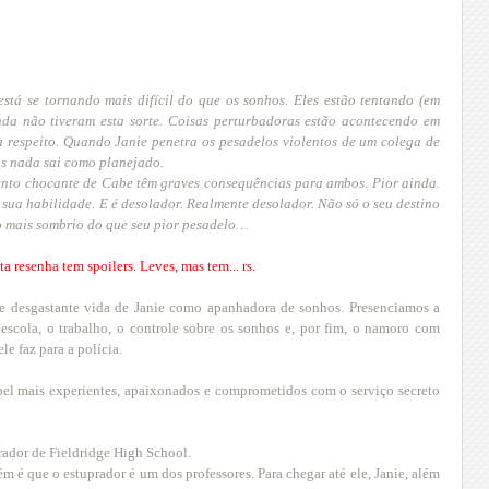
está se tornando mais difícil do que os sonhos. Eles estão tentando (em
nda não tiveram esta sorte. Coisas perturbadoras estão acontecendo em
a respeito. Quando Janie penetra os pesadelos violentos de um colega de
mas nada sai como planejado.
nto chocante de Cabe têm graves consequências para ambos. Pior ainda.
 sua habilidade. E é desolador. Realmente desolador. Não só o seu destino
to mais sombrio do que seu pior pesadelo…
sta resenha tem spoilers. Leves, mas tem... rs.
 e desgastante vida de Janie como apanhadora de sonhos. Presenciamos a
 escola, o trabalho, o controle sobre os sonhos e, por fim, o namoro com
le faz para a polícia.
el mais experientes, apaixonados e comprometidos com o serviço secreto
rador de Fieldridge High School.
m é que o estuprador é um dos professores. Para chegar até ele, Janie, além