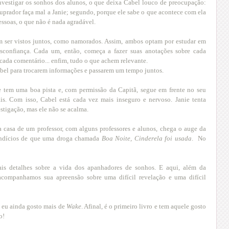
 investigar os sonhos dos alunos, o que deixa Cabel louco de preocupação:
tuprador faça mal a Janie; segundo, porque ele sabe o que acontece com ela
essoas, o que não é nada agradável.
em ser vistos juntos, como namorados. Assim, ambos optam por estudar em
esconfiança. Cada um, então, começa a fazer suas anotações sobre cada
, cada comentário... enfim, tudo o que achem relevante.
abel para trocarem informações e passarem um tempo juntos.
 tem uma boa pista e, com permissão da Capitã, segue em frente no seu
. Com isso, Cabel está cada vez mais inseguro e nervoso. Janie tenta
estigação, mas ele não se acalma.
a casa de um professor, com alguns professores e alunos, chega o auge da
, indícios de que uma droga chamada
Boa Noite, Cinderela foi usada
. No
is detalhes sobre a vida dos apanhadores de sonhos. E aqui, além da
acompanhamos sua apreensão sobre uma difícil revelação e uma difícil
, eu ainda gosto mais de
Wake
. Afinal, é o primeiro livro e tem aquele gosto
o!