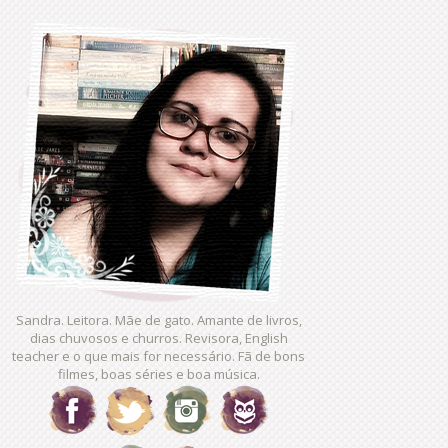
Sandra. Leitora. Mãe de gato. Amante de livros,
dias chuvosos e churros. Revisora, English
teacher e o que mais for necessário. Fã de bons
filmes, boas séries e boa música.