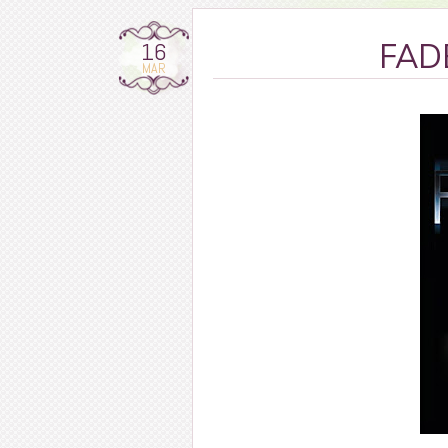
16
FADE
MAR