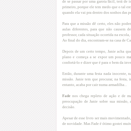
de se passar por uma garota fácil, terá de
primeiro, porque ele tem medo que o tal es
quando ela vai pra dentro dos sonhos das p
Para que a missão dê certo, eles não pod
aulas diferentes, para que não causem d
professor, cada situação ocorrida na escola
Ao final do dia, encontram-se na casa de C
Depois de um certo tempo, Janie acha que
plano e começa a se expor um pouco mais
confortá-lo e dizer que é para o bem da inv
Então, durante uma festa nada inocente, n
missão. Janie tem que procurar, na festa
entanto, acaba por cair numa armadilha...
Fade
nos chega repleto de ação e de ma
preocupação de Janie sobre sua missão, 
decisão.
Apesar de esse livro ser mais movimentado
de novidade. Mas Fade é ótimo gostei muit