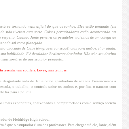
está se tornando mais difícil do que os sonhos. Eles estão tentando (em
nda não tiveram esta sorte. Coisas perturbadoras estão acontecendo em
a respeito. Quando Janie penetra os pesadelos violentos de um colega de
mas nada sai como planejado.
nto chocante de Cabe têm graves consequências para ambos. Pior ainda.
 sua habilidade. E é desolador. Realmente desolador. Não só o seu destino
to mais sombrio do que seu pior pesadelo…
sta resenha tem spoilers. Leves, mas tem... rs.
 e desgastante vida de Janie como apanhadora de sonhos. Presenciamos a
 escola, o trabalho, o controle sobre os sonhos e, por fim, o namoro com
le faz para a polícia.
el mais experientes, apaixonados e comprometidos com o serviço secreto
rador de Fieldridge High School.
m é que o estuprador é um dos professores. Para chegar até ele, Janie, além