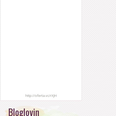
http://oferta.vc/rXJH
Bloglovin