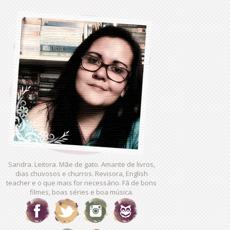
Sandra. Leitora. Mãe de gato. Amante de livros,
dias chuvosos e churros. Revisora, English
teacher e o que mais for necessário. Fã de bons
filmes, boas séries e boa música.