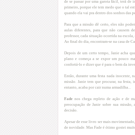
de se passar por uma garota fácil, terá de
primeiro, porque ele tem medo que o tal es
quando ela vai pra dentro dos sonhos das p
Para que a missão dê certo, eles não pod
aulas diferentes, para que não causem d
professor, cada situação ocorrida na escola
Ao final do dia, encontram-se na casa de C
Depois de um certo tempo, Janie acha que
plano e começa a se expor um pouco mais
confortá-lo e dizer que é para o bem da inv
Então, durante uma festa nada inocente, n
missão. Janie tem que procurar, na festa
entanto, acaba por cair numa armadilha...
Fade
nos chega repleto de ação e de ma
preocupação de Janie sobre sua missão, 
decisão.
Apesar de esse livro ser mais movimentado
de novidade. Mas Fade é ótimo gostei muit