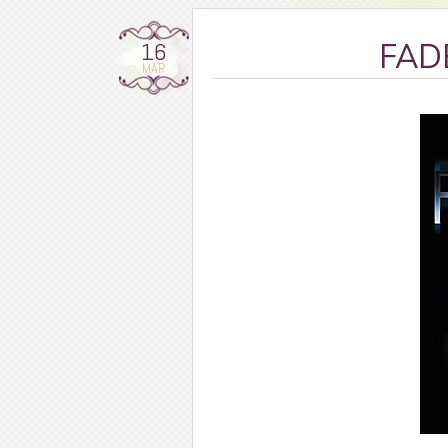
16
FADE
MAR