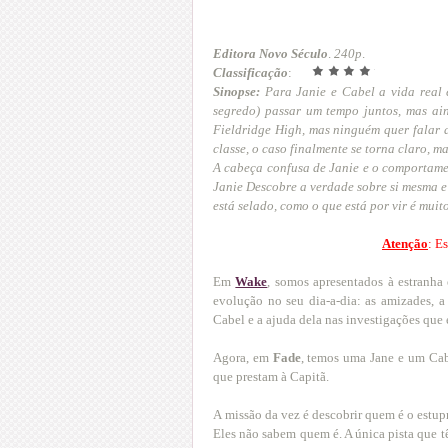
Editora Novo Século
.
240p
.
Classificação
:
Sinopse:
Para Janie e Cabel a vida real 
segredo) passar um tempo juntos, mas ai
Fieldridge High, mas ninguém quer falar 
classe, o caso finalmente se torna claro, 
A cabeça confusa de Janie e o comportame
Janie Descobre a verdade sobre si mesma e
está selado, como o que está por vir é mui
Atenção
: E
Em
Wake
, somos apresentados à estranha
evolução no seu dia-a-dia: as amizades, a
Cabel e a ajuda dela nas investigações que e
Agora, em
Fade
, temos uma Jane e um Cab
que prestam à Capitã.
A
missão da vez é descobrir quem é o estup
Eles não sabem quem é. A única pista que tê