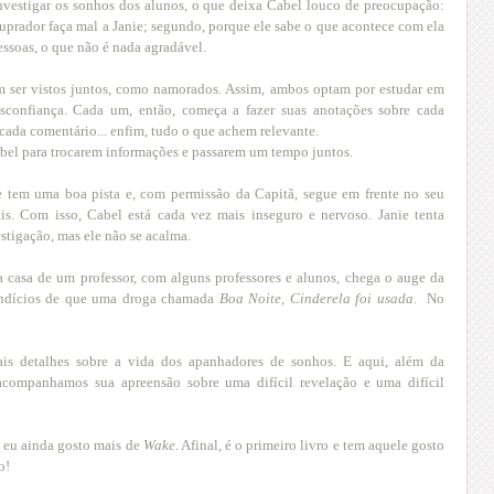
 investigar os sonhos dos alunos, o que deixa Cabel louco de preocupação:
tuprador faça mal a Janie; segundo, porque ele sabe o que acontece com ela
essoas, o que não é nada agradável.
em ser vistos juntos, como namorados. Assim, ambos optam por estudar em
esconfiança. Cada um, então, começa a fazer suas anotações sobre cada
, cada comentário... enfim, tudo o que achem relevante.
abel para trocarem informações e passarem um tempo juntos.
 tem uma boa pista e, com permissão da Capitã, segue em frente no seu
. Com isso, Cabel está cada vez mais inseguro e nervoso. Janie tenta
estigação, mas ele não se acalma.
a casa de um professor, com alguns professores e alunos, chega o auge da
, indícios de que uma droga chamada
Boa Noite, Cinderela foi usada
. No
is detalhes sobre a vida dos apanhadores de sonhos. E aqui, além da
acompanhamos sua apreensão sobre uma difícil revelação e uma difícil
, eu ainda gosto mais de
Wake
. Afinal, é o primeiro livro e tem aquele gosto
o!