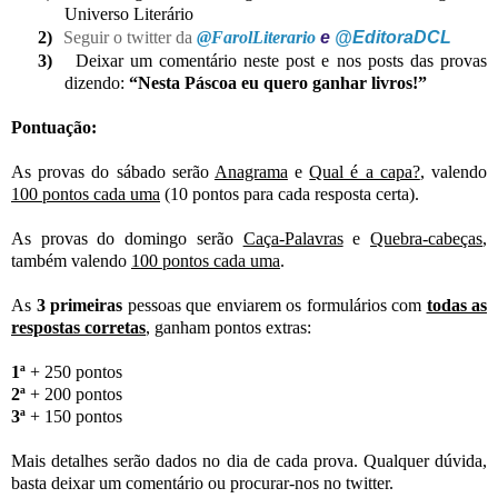
Universo Literário
2)
Seguir o twitter da
@FarolLiterario
e
@EditoraDCL
3)
Deixar um comentário neste post e nos posts das provas
dizendo:
“Nesta Páscoa eu quero ganhar livros!”
Pontuação:
As provas do sábado serão
Anagrama
e
Qual é a capa?
, valendo
100 pontos cada uma
(10 pontos para cada resposta certa).
As provas do domingo serão
Caça-Palavras
e
Quebra-cabeças
,
também valendo
100 pontos cada uma
.
As
3 primeiras
pessoas que enviarem os formulários com
todas as
respostas corretas
, ganham pontos extras:
1ª
+ 250 pontos
2ª
+ 200 pontos
3ª
+ 150 pontos
Mais detalhes serão dados no dia de cada prova. Qualquer dúvida,
basta deixar um comentário ou procurar-nos no twitter.