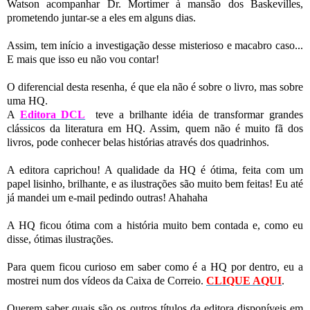
Watson acompanhar Dr. Mortimer à mansão dos Baskevilles,
prometendo juntar-se a eles em alguns dias.
Assim, tem início a investigação desse misterioso e macabro caso...
E mais que isso eu não vou contar!
O diferencial desta resenha, é que ela não é sobre o livro, mas sobre
uma HQ.
A
Editora DCL
teve a brilhante idéia de transformar grandes
clássicos da literatura em HQ. Assim, quem não é muito fã dos
livros, pode conhecer belas histórias através dos quadrinhos.
A editora caprichou! A qualidade da HQ é ótima, feita com um
papel lisinho, brilhante, e as ilustrações são muito bem feitas! Eu até
já mandei um e-mail pedindo outras! Ahahaha
A HQ ficou ótima com a história muito bem contada e, como eu
disse, ótimas ilustrações.
Para quem ficou curioso em saber como é a HQ por dentro, eu a
mostrei num dos vídeos da Caixa de Correio.
CLIQUE AQUI
.
Querem saber quais são os outros títulos da editora disponíveis em