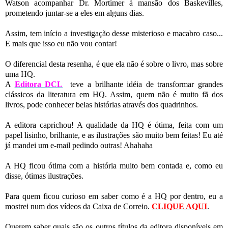
Watson acompanhar Dr. Mortimer à mansão dos Baskevilles,
prometendo juntar-se a eles em alguns dias.
Assim, tem início a investigação desse misterioso e macabro caso...
E mais que isso eu não vou contar!
O diferencial desta resenha, é que ela não é sobre o livro, mas sobre
uma HQ.
A
Editora DCL
teve a brilhante idéia de transformar grandes
clássicos da literatura em HQ. Assim, quem não é muito fã dos
livros, pode conhecer belas histórias através dos quadrinhos.
A editora caprichou! A qualidade da HQ é ótima, feita com um
papel lisinho, brilhante, e as ilustrações são muito bem feitas! Eu até
já mandei um e-mail pedindo outras! Ahahaha
A HQ ficou ótima com a história muito bem contada e, como eu
disse, ótimas ilustrações.
Para quem ficou curioso em saber como é a HQ por dentro, eu a
mostrei num dos vídeos da Caixa de Correio.
CLIQUE AQUI
.
Querem saber quais são os outros títulos da editora disponíveis em