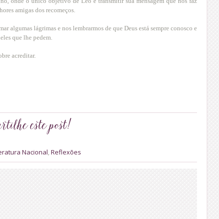
ino, onde o único objetivo de Leo é transmitir sua mensagem que nos faz
elhores amigas dos recomeços.
ramar algumas lágrimas e nos lembrarmos de que Deus está sempre conosco e
eles que lhe pedem.
bre acreditar.
teratura Nacional
,
Reflexões