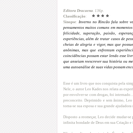
Editora Dracaena
. 136p
.
Classificação
:
Sinopse
:
Inverno no Rincão fala sobre 
pensamentos muitos comuns em momentos de
felicidade, superação, paixão, espera
experiências, além de tratar casos de pe
cheias de alegria e vigor, mas que possu
anônimas, mas que enfrentam experiênc
coincidências possam estar lendo esse liv
que anseiam reescrever sua história ou m
uma autoanálise de suas vidas possam en
Esse é um livro que nos conquista pela sim
Nele, o autor Leo Kades nos relata as exp
por envolver-se com drogas, foi internado..
preconceito. Deprimido e sem ânimo, Leo 
torna-se sua esposa e sua grande ajudador
Disposto a reomeçar, Leo decide mudar-se p
infinita bondade de Deus em sua Criação e f