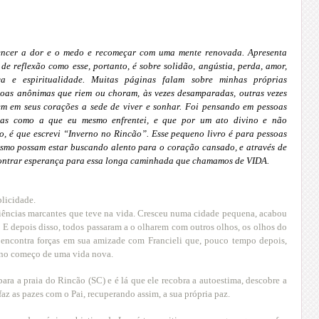
vencer a dor e o medo e recomeçar com uma mente renovada. Apresenta
 reflexão como esse, portanto, é sobre solidão, angústia, perda, amor,
nça e espiritualidade. Muitas páginas falam sobre minhas próprias
ssoas anônimas que riem ou choram, às vezes desamparadas, outras vezes
em em seus corações a sede de viver e sonhar. Foi pensando em pessoas
ias como a que eu mesmo enfrentei, e que por um ato divino e não
ro, é que escrevi “Inverno no Rincão”. Esse pequeno livro é para pessoas
esmo possam estar buscando alento para o coração cansado, e através de
contrar esperança para essa longa caminhada que chamamos de VIDA.
plicidade.
eriências marcantes que teve na vida. Cresceu numa cidade pequena, acabou
. E depois disso, todos passaram a o olharem com outros olhos, os olhos do
encontra forças em sua amizade com Francieli que, pouco tempo depois,
a no começo de uma vida nova.
ara a praia do Rincão (SC) e é lá que ele recobra a autoestima, descobre a
az as pazes com o Pai, recuperando assim, a sua própria paz.