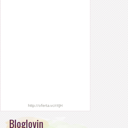
http://oferta.vc/rXJH
Bloglovin