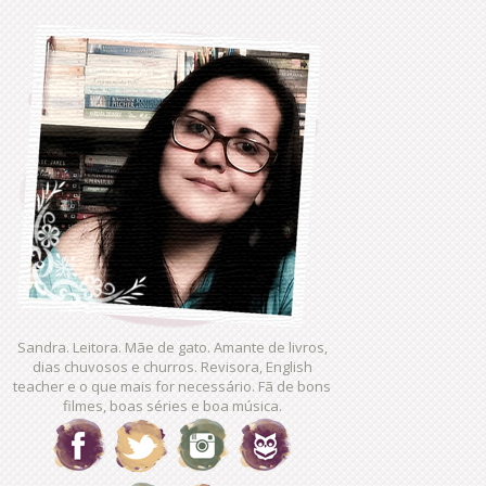
Sandra. Leitora. Mãe de gato. Amante de livros,
dias chuvosos e churros. Revisora, English
teacher e o que mais for necessário. Fã de bons
filmes, boas séries e boa música.