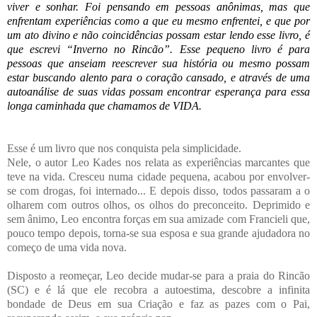
viver e sonhar. Foi pensando em pessoas anônimas, mas que
enfrentam experiências como a que eu mesmo enfrentei, e que por
um ato divino e não coincidências possam estar lendo esse livro, é
que escrevi “Inverno no Rincão”. Esse pequeno livro é para
pessoas que anseiam reescrever sua história ou mesmo possam
estar buscando alento para o coração cansado, e através de uma
autoanálise de suas vidas possam encontrar esperança para essa
longa caminhada que chamamos de VIDA.
Esse é um livro que nos conquista pela simplicidade.
Nele, o autor Leo Kades nos relata as experiências marcantes que
teve na vida. Cresceu numa cidade pequena, acabou por envolver-
se com drogas, foi internado... E depois disso, todos passaram a o
olharem com outros olhos, os olhos do preconceito. Deprimido e
sem ânimo, Leo encontra forças em sua amizade com Francieli que,
pouco tempo depois, torna-se sua esposa e sua grande ajudadora no
começo de uma vida nova.
Disposto a reomeçar, Leo decide mudar-se para a praia do Rincão
(SC) e é lá que ele recobra a autoestima, descobre a infinita
bondade de Deus em sua Criação e faz as pazes com o Pai,