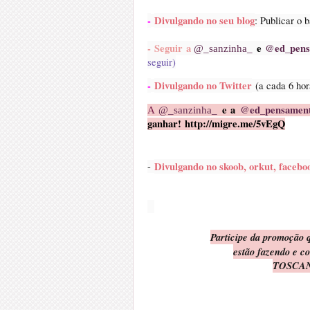
-
Divulgando no seu blog
: Publicar o
- Seguir a
e
@ed_pens
@_sanzinha_
seguir)
-
Divulgando no Twitter
(a cada 6 ho
e a
@ed_pensamen
A
@_sanzinha_
ganhar! http://migre.me/5vEgQ
Divulgando no skoob, orkut, faceboo
-
Participe da promoção q
estão fazendo e
TOSCA