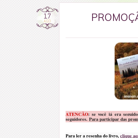
17
PROMOÇÃ
AGO
ATENÇÃO
: se você já era seguid
seguidores.
Para participar das prom
Para ler a resenha do livro,
clique aq