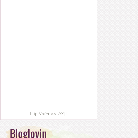
http://oferta.vc/rXJH
Bloglovin