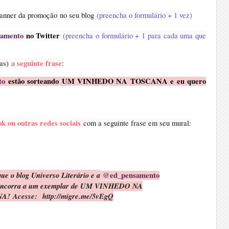
 banner da promoção no seu blog
(preencha o formulário + 1 vez)
amento
no Twitter
(preencha o formulário + 1 para cada uma que
a seguinte frase
ras)
:
to
estão sorteando UM VINHEDO NA TOSCANA e eu quero
k ou outras redes sociais
com a seguinte frase em seu mural:
ue o blog Universo Literário e a
@ed_pensamento
 concorra a um exemplar de UM VINHEDO NA
NA
! Acesse: http://migre.me/5vEgQ