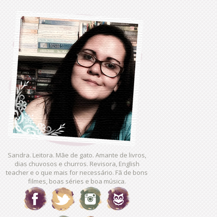
Sandra. Leitora. Mãe de gato. Amante de livros,
dias chuvosos e churros. Revisora, English
teacher e o que mais for necessário. Fã de bons
filmes, boas séries e boa música.